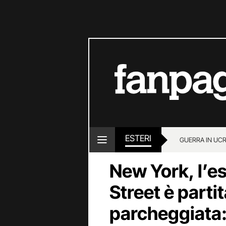
ESTERI
GUERRA IN UC
New York, l’e
Street è parti
parcheggiata: 