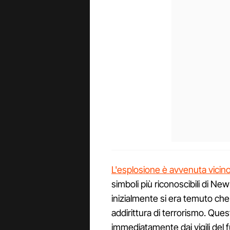
L'esplosione è avvenuta vicino 
simboli più riconoscibili di New
inizialmente si era temuto che
addirittura di terrorismo. Que
immediatamente dai vigili del f