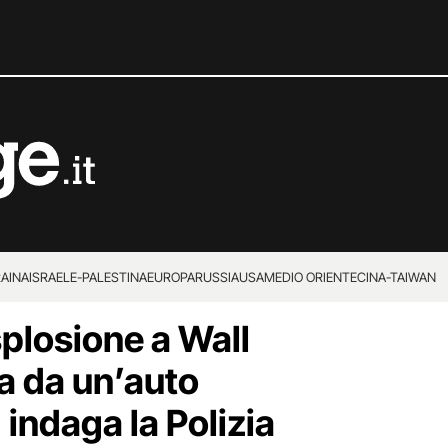
RAINA
ISRAELE-PALESTINA
EUROPA
RUSSIA
USA
MEDIO ORIENTE
CINA-TAIWAN
splosione a Wall
ta da un’auto
indaga la Polizia