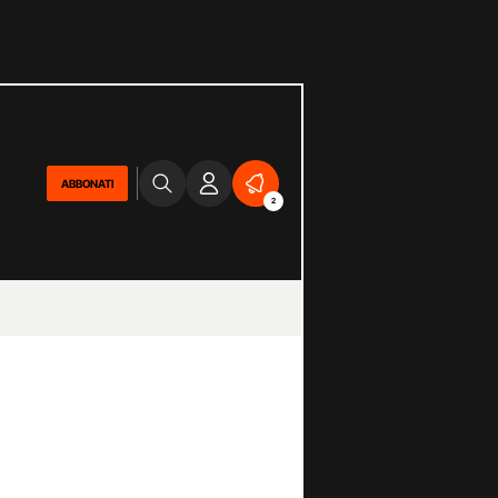
ABBONATI
2