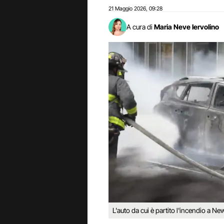
21 Maggio 2026
09:28
,
A cura di
Maria Neve Iervolino
L'auto da cui è partito l'incendio a N