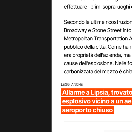
effettuare i primi sopralluogh
Secondo le ultime ricostruzioni,
Broadway e Stone Street intorn
Metropolitan Transportation Au
pubblico della città. Come hann
era proprietà dell'azienda, ma
cause dell'esplosione. Nelle fo
carbonizzata del mezzo è chia
LEGGI ANCHE
Allarme a Lipsia, trovat
esplosivo vicino a un ae
aeroporto chiuso