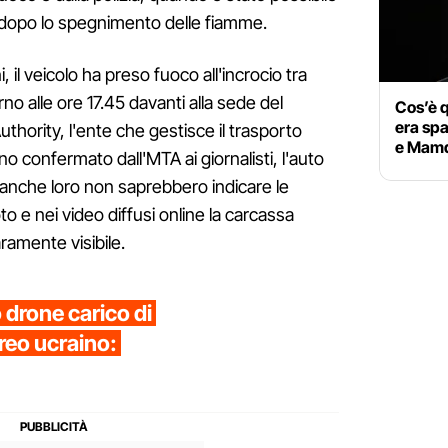
i dopo lo spegnimento delle fiamme.
 il veicolo ha preso fuoco all'incrocio tra
o alle ore 17.45 davanti alla sede del
Cos’è q
era spa
thority, l'ente che gestisce il trasporto
e Mamd
o confermato dall'MTA ai giornalisti, l'auto
 anche loro non saprebbero indicare le
to e nei video diffusi online la carcassa
ramente visibile.
o drone carico di
reo ucraino: