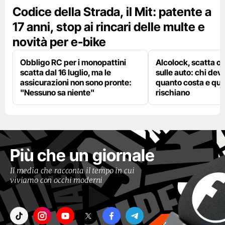
Codice della Strada, il Mit: patente a
17 anni, stop ai rincari delle multe e
novità per e-bike
Obbligo RC per i monopattini
Alcolock, scatta og
scatta dal 16 luglio, ma le
sulle auto: chi deve
assicurazioni non sono pronte:
quanto costa e qual
"Nessuno sa niente"
rischiano
Più che un giornale
Il media che racconta il tempo in cui
viviamo con occhi moderni