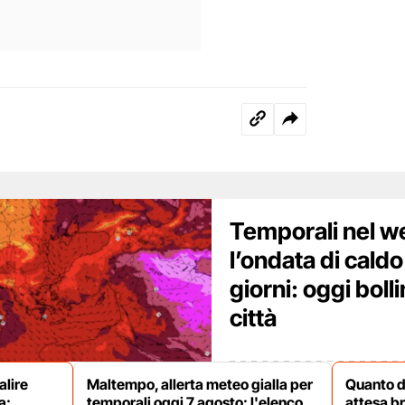
Temporali nel 
l’ondata di caldo 
giorni: oggi boll
città
alire
Maltempo, allerta meteo gialla per
Quanto du
a:
temporali oggi 7 agosto: l'elenco
attesa b