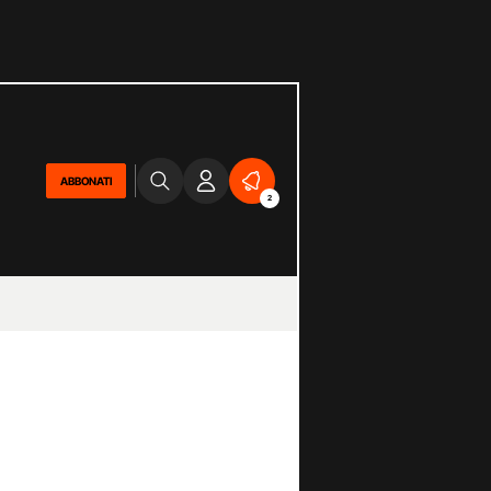
ABBONATI
2