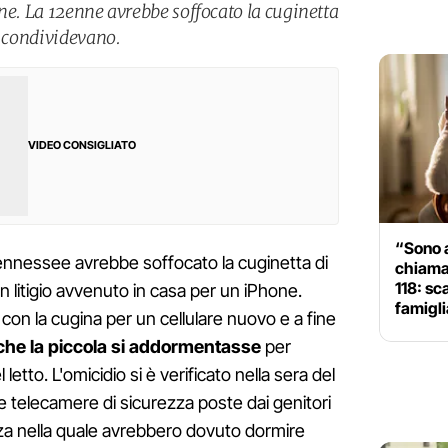
ne. La 12enne avrebbe soffocato la cuginetta
e condividevano.
VIDEO CONSIGLIATO
“Sono a
Tennessee avrebbe soffocato la cuginetta di
chiamat
118: sc
 litigio avvenuto in casa per un iPhone.
famigli
 con la cugina per un cellulare nuovo e a fine
che la piccola si addormentasse
per
letto. L'omicidio si è verificato nella sera del
lle telecamere di sicurezza poste dai genitori
nza nella quale avrebbero dovuto dormire