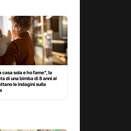
 casa sola e ho fame”, la
a di una bimba di 8 anni al
attano le indagini sulla
a