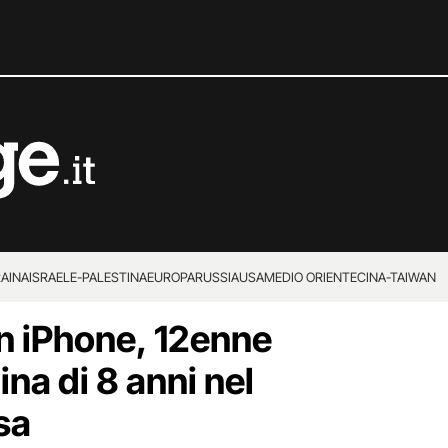
RAINA
ISRAELE-PALESTINA
EUROPA
RUSSIA
USA
MEDIO ORIENTE
CINA-TAIWAN
un iPhone, 12enne
ina di 8 anni nel
sa