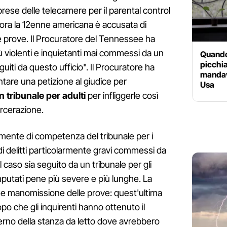
rese delle telecamere per il parental control
 ora la 12enne americana è accusata di
 prove. Il Procuratore del Tennessee ha
iù violenti e inquietanti mai commessi da un
Quando 
picchiav
iti da questo ufficio". Il Procuratore ha
mandava
ntare una petizione al giudice per
Usa
n tribunale per adulti
per infliggerle così
rcerazione.
amente di competenza del tribunale per i
di delitti particolarmente gravi commessi da
l caso sia seguito da un tribunale per gli
imputati pene più severe e più lunghe. La
 e manomissione delle prove: quest'ultima
po che gli inquirenti hanno ottenuto il
nterno della stanza da letto dove avrebbero