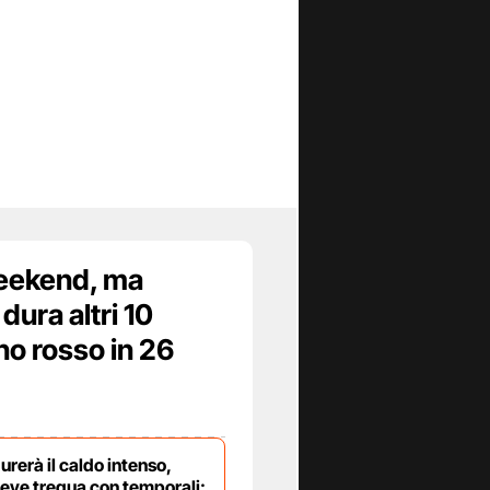
weekend, ma
dura altri 10
ino rosso in 26
rerà il caldo intenso,
reve tregua con temporali: