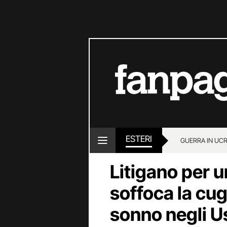
ESTERI
GUERRA IN UC
Litigano per 
soffoca la cug
sonno negli U