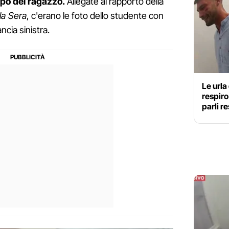
corpo del ragazzo.
Allegate al rapporto della
la Sera
, c'erano le foto dello studente con
ncia sinistra.
Le urla
respiro
parli re