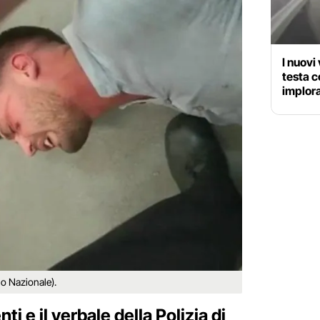
I nuovi 
testa co
implora
no Nazionale).
ti e il verbale della Polizia di