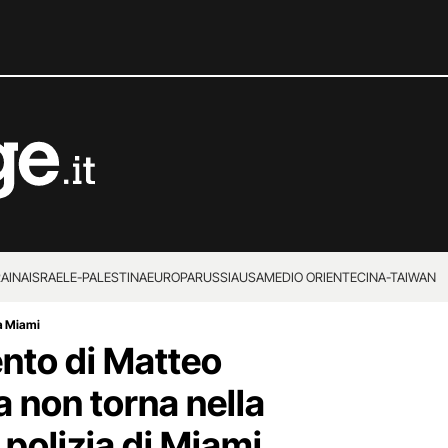
RAINA
ISRAELE-PALESTINA
EUROPA
RUSSIA
USA
MEDIO ORIENTE
CINA-TAIWAN
 a Miami
ento di Matteo
sa non torna nella
 polizia di Miami