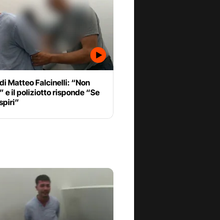
 di Matteo Falcinelli: “Non
” e il poliziotto risponde “Se
spiri”