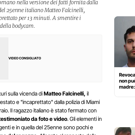
rnano nella versione dei fatti fornita dalla
del 25enne italiano Matteo Falcinelli,
rettato per 13 minuti. A smentire i
 della bodycam.
VIDEO CONSIGLIATO
Revocat
non può
madre:
uri sulla vicenda di
Matteo Falcinelli,
il
stato e "incaprettato" dalla polizia di Miami
braio. Il ragazzo italiano è stato fermato con
estimoniato da foto e video
. Gli elementi in
genti e in quella del 25enne sono pochi e