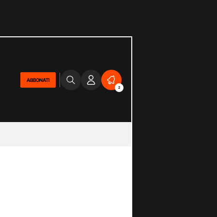
ABBONATI
2