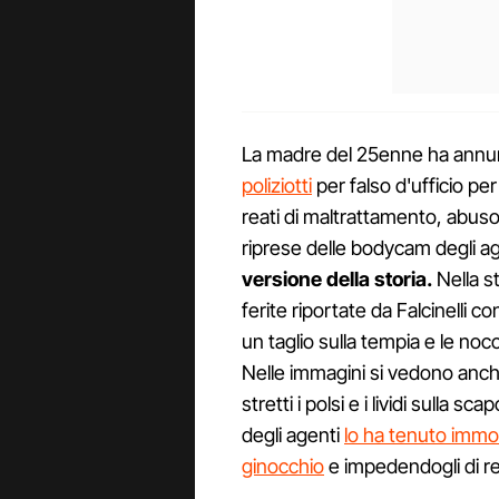
La madre del 25enne ha annu
poliziotti
per falso d'ufficio per
reati di maltrattamento, abuso
riprese delle bodycam degli age
versione della storia.
Nella s
ferite riportate da Falcinelli c
un taglio sulla tempia e le noc
Nelle immagini si vedono anche 
stretti i polsi e i lividi sulla s
degli agenti
lo ha tenuto immob
ginocchio
e impedendogli di re