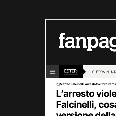
ESTERI
GUERRA IN UC
Matteo Falcinelli, arrestato e torturato
L’arresto viol
Falcinelli, co
versione della