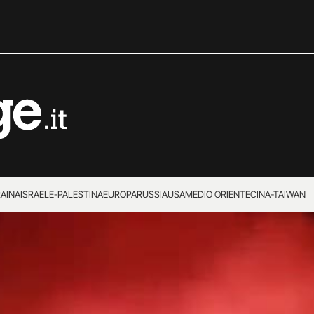
RAINA
ISRAELE-PALESTINA
EUROPA
RUSSIA
USA
MEDIO ORIENTE
CINA-TAIWAN