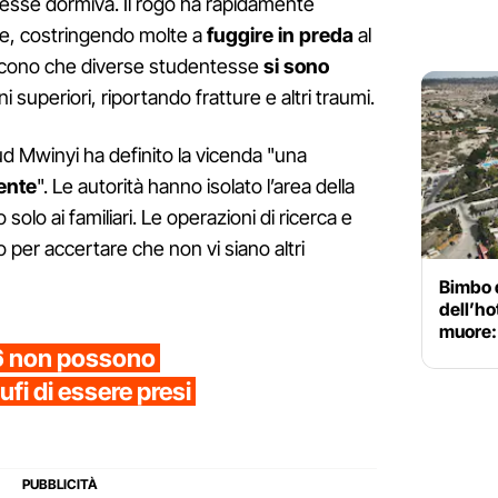
tesse dormiva. Il rogo ha rapidamente
ale, costringendo molte a
fuggire in preda
al
riscono che diverse studentesse
si sono
ni superiori, riportando fratture e altri traumi.
d Mwinyi ha definito la vicenda "una
ente
". Le autorità hanno isolato l’area della
olo ai familiari. Le operazioni di ricerca e
per accertare che non vi siano altri
Bimbo d
dell’ho
muore: 
 16 non possono
ufi di essere presi