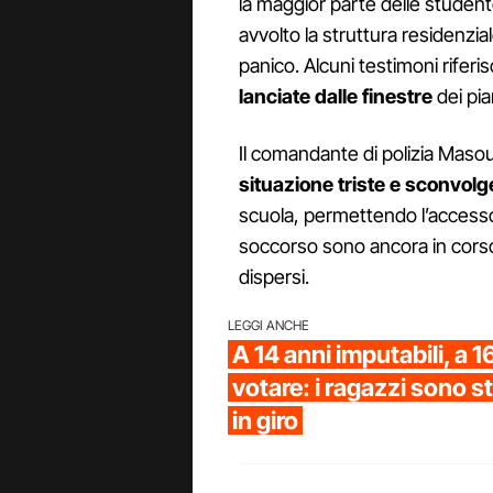
la maggior parte delle studen
avvolto la struttura residenzi
panico. Alcuni testimoni rife
lanciate dalle finestre
dei pia
Il comandante di polizia Masou
situazione triste e sconvolg
scuola, permettendo l’accesso s
soccorso sono ancora in corso 
dispersi.
LEGGI ANCHE
A 14 anni imputabili, a
votare: i ragazzi sono st
in giro