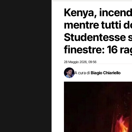
Kenya, incendi
mentre tutti 
Studentesse s
finestre: 16 
28 Maggio 2026
09:56
,
A cura di
Biagio Chiariello