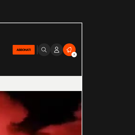
ABBONATI
2