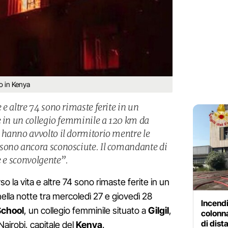
o in Kenya
e altre 74 sono rimaste ferite in un
e in un collegio femminile a 120 km da
hanno avvolto il dormitorio mentre le
sono ancora sconosciute. Il comandante di
e e sconvolgente”.
 la vita e altre 74 sono rimaste ferite in un
ella notte tra mercoledì 27 e giovedì 28
Incendi
School
, un collegio femminile situato a
Gilgil
,
colonna
di dist
Nairobi, capitale del
Kenya
.