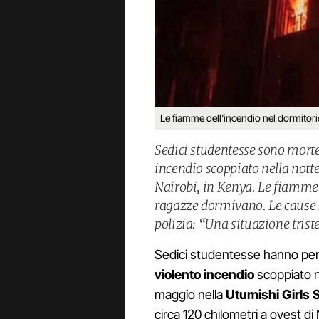
Le fiamme dell'incendio nel dormitori
Sedici studentesse sono morte 
incendio scoppiato nella nott
Nairobi, in Kenya. Le fiamme 
ragazze dormivano. Le cause 
polizia: “Una situazione trist
Sedici studentesse hanno perso
violento incendio
scoppiato n
maggio nella
Utumishi Girls 
circa 120 chilometri a ovest di 