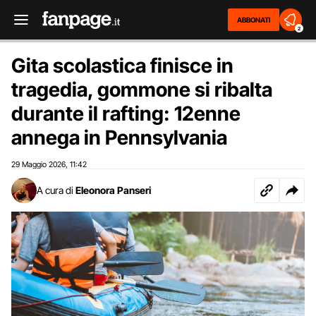
ABBONATI
2
Gita scolastica finisce in
tragedia, gommone si ribalta
durante il rafting: 12enne
annega in Pennsylvania
29 Maggio 2026
11:42
,
A cura di
Eleonora Panseri