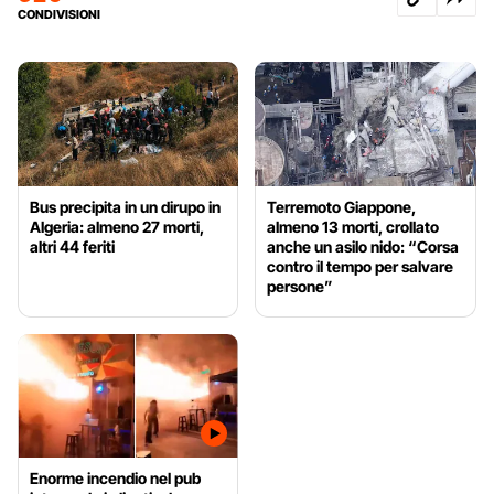
CONDIVISIONI
Bus precipita in un dirupo in
Terremoto Giappone,
Algeria: almeno 27 morti,
almeno 13 morti, crollato
altri 44 feriti
anche un asilo nido: “Corsa
contro il tempo per salvare
persone”
Enorme incendio nel pub