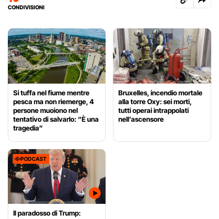
CONDIVISIONI
Si tuffa nel fiume mentre
Bruxelles, incendio mortale
pesca ma non riemerge, 4
alla torre Oxy: sei morti,
persone muoiono nel
tutti operai intrappolati
tentativo di salvarlo: “È una
nell’ascensore
tragedia”
PODCAST
Il paradosso di Trump: