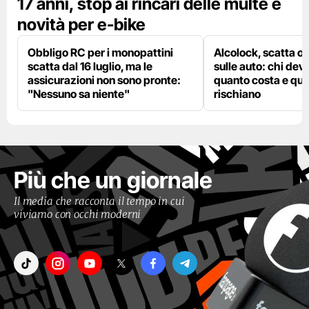
17 anni, stop ai rincari delle multe e
novità per e-bike
Obbligo RC per i monopattini
Alcolock, scatta og
scatta dal 16 luglio, ma le
sulle auto: chi deve
assicurazioni non sono pronte:
quanto costa e qual
"Nessuno sa niente"
rischiano
Più che un giornale
Il media che racconta il tempo in cui
viviamo con occhi moderni