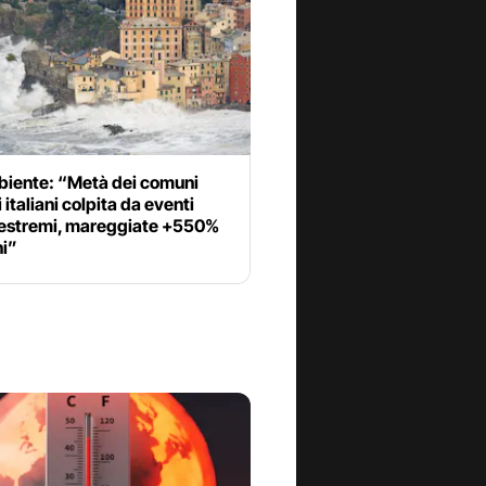
iente: “Metà dei comuni
i italiani colpita da eventi
estremi, mareggiate +550%
ni”