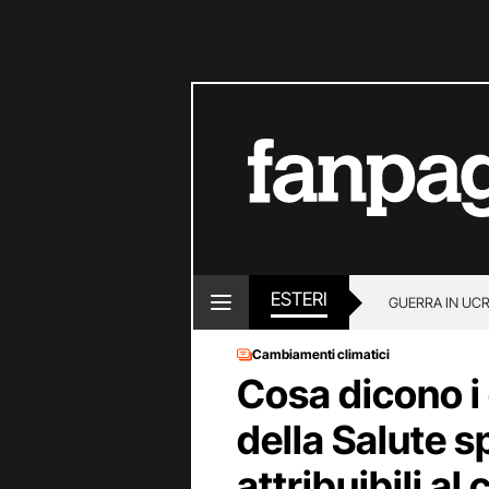
ESTERI
GUERRA IN UC
Cambiamenti climatici
Cosa dicono i 
della Salute s
attribuibili a