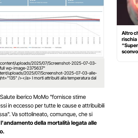
Altro c
rischia
“Super
sconvo
/wp-content/uploads/2025/07/Screenshot-2025-07-03-
e-full wp-image-2375637"
ontent/uploads/2025/07/Screenshot-2025-07-03-alle-
t="135" /></a> I morti attribuiti alla temperatura dal
a Salute iberico MoMo "fornisce stime
si in eccesso per tutte le cause e attribuibili
sa". Va sottolineato, comunque, che si
 l'andamento della mortalità legata alle
no.