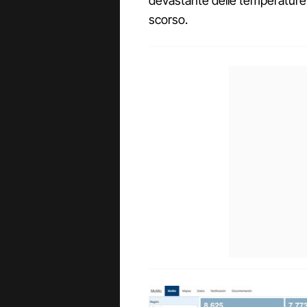
devastante delle temperature r
scorso.