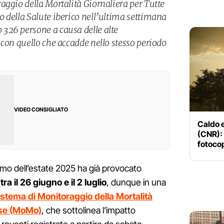
aggio della Mortalità Giornaliera per Tutte
 della Salute iberico nell’ultima settimana
326 persone a causa delle alte
 con quello che accadde nello stesso periodo
VIDEO CONSIGLIATO
Caldo e
(CNR): 
fotocop
emo dell’estate 2025 ha già provocato
ra il 26 giugno e il 2 luglio
, dunque in una
istema di Monitoraggio della Mortalità
use (MoMo)
, che sottolinea l’impatto