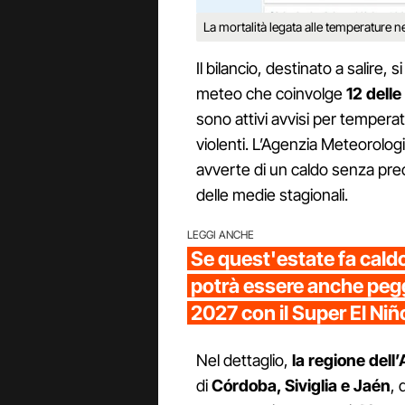
La mortalità legata alle temperature n
Il bilancio, destinato a salire,
meteo che coinvolge
12 dell
sono attivi avvisi per temper
violenti. L’Agenzia Meteorologi
avverte di un caldo senza prec
delle medie stagionali.
LEGGI ANCHE
Se quest'estate fa cald
potrà essere anche peggi
2027 con il Super El Niñ
Nel dettaglio,
la regione dell
di
Córdoba, Siviglia e Jaén
, 