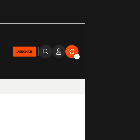
ABBONATI
2