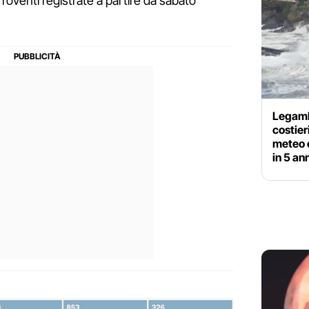
oventi registrate a partire da sabato
Legamb
costier
meteo 
in 5 an