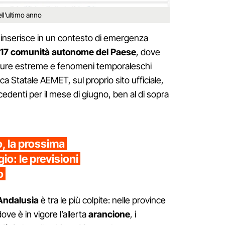
ell'ultimo anno
 si inserisce in un contesto di emergenza
e 17 comunità autonome del Paese
, dove
ature estreme e fenomeni temporaleschi
ca Statale AEMET, sul proprio sito ufficiale,
edenti per il mese di giugno, ben al di sopra
o, la prossima
o: le previsioni
o
’Andalusia
è tra le più colpite: nelle province
dove è in vigore l’allerta
arancione
, i