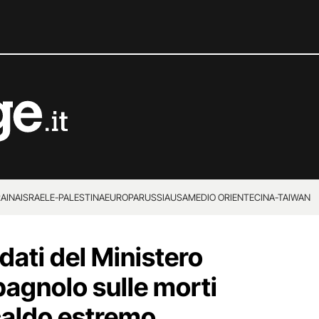
RAINA
ISRAELE-PALESTINA
EUROPA
RUSSIA
USA
MEDIO ORIENTE
CINA-TAIWAN
dati del Ministero
pagnolo sulle morti
l caldo estremo