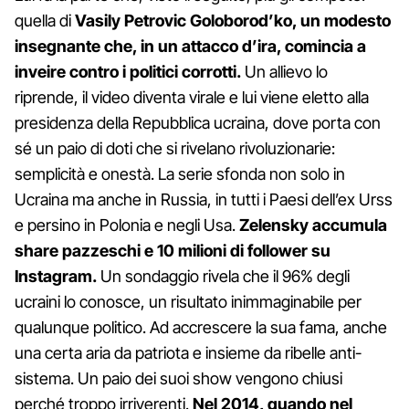
quella di
Vasily Petrovic Goloborod’ko, un modesto
insegnante che, in un attacco d’ira, comincia a
inveire contro i politici corrotti.
Un allievo lo
riprende, il video diventa virale e lui viene eletto alla
presidenza della Repubblica ucraina, dove porta con
sé un paio di doti che si rivelano rivoluzionarie:
semplicità e onestà. La serie sfonda non solo in
Ucraina ma anche in Russia, in tutti i Paesi dell’ex Urss
e persino in Polonia e negli Usa.
Zelensky accumula
share pazzeschi e 10 milioni di follower su
Instagram.
Un sondaggio rivela che il 96% degli
ucraini lo conosce, un risultato inimmaginabile per
qualunque politico. Ad accrescere la sua fama, anche
una certa aria da patriota e insieme da ribelle anti-
sistema. Un paio dei suoi show vengono chiusi
perché troppo irriverenti.
Nel 2014, quando nel