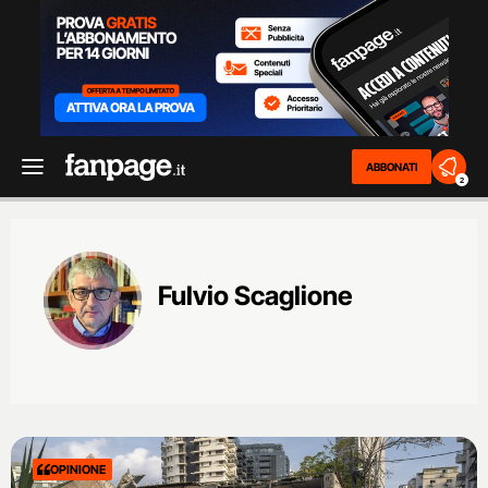
ABBONATI
2
Fulvio Scaglione
OPINIONE