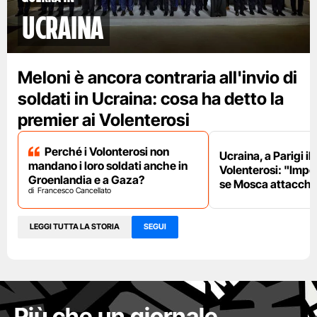
Ucraina
Meloni è ancora contraria all'invio di
soldati in Ucraina: cosa ha detto la
premier ai Volenterosi
Perché i Volonterosi non
Ucraina, a Parigi il
mandano i loro soldati anche in
Volenterosi: "Impe
Groenlandia e a Gaza?
se Mosca attacche
Francesco Cancellato
LEGGI TUTTA LA STORIA
SEGUI
Più che un giornale