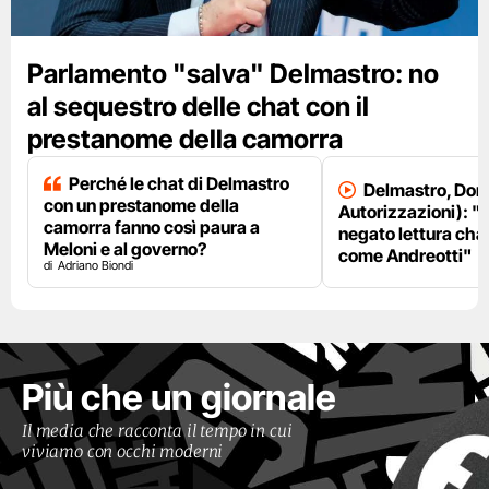
Parlamento "salva" Delmastro: no
al sequestro delle chat con il
prestanome della camorra
Perché le chat di Delmastro
Delmastro, Dori
con un prestanome della
Autorizzazioni): "
camorra fanno così paura a
negato lettura chat
Meloni e al governo?
come Andreotti"
Adriano Biondi
Più che un giornale
Il media che racconta il tempo in cui
viviamo con occhi moderni