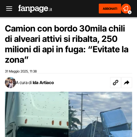
ABBONATI
2
Camion con bordo 30mila chili
di alveari attivi si ribalta, 250
milioni di api in fuga: “Evitate la
zona”
31 Maggio 2025
11:38
,
A cura di
Ida Artiaco