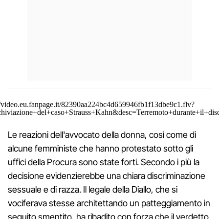
/video.eu.fanpage.it/82390aa224bc4d659946fb1f13dbe9c1.flv?
chiviazione+del+caso+Strauss+Kahn&desc=Terremoto+durante+il+dis
Le reazioni dell'avvocato della donna, così come di
alcune femministe che hanno protestato sotto gli
uffici della Procura sono state forti. Secondo i più la
decisione evidenzierebbe una chiara discriminazione
sessuale e di razza. Il legale della Diallo, che si
vociferava stesse architettando un patteggiamento in
seguito smentito, ha ribadito con forza che il verdetto