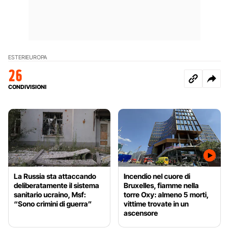
ESTERI
EUROPA
26
CONDIVISIONI
La Russia sta attaccando
Incendio nel cuore di
deliberatamente il sistema
Bruxelles, fiamme nella
sanitario ucraino, Msf:
torre Oxy: almeno 5 morti,
“Sono crimini di guerra”
vittime trovate in un
ascensore