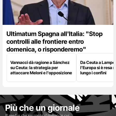
Ultimatum Spagna all'Italia: "Stop
controlli alle frontiere entro
domenica, o risponderemo"
Vannacci dà ragione a Sánchez
Da Ceuta a Lamped
su Ceuta: la strategia per
l'Europa si è resa r
attaccare Meloni e l'opposizione
lungo i confini
Più che un giornale
Il media che racconta il tempo in cui