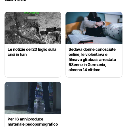
Le notizie del 20 luglio sulla
Sedava donne conosciute
crisi in Iran
online, le violentava e
filmava gli abusi: arrestato
68enne in Germania,
almeno 14 vittime
Per 16 anni produce
materiale pedopornografico