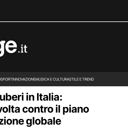
O
SPORT
INNOVAZIONE
MUSICA E CULTURA
STILE E TREND
beri in Italia:
volta contro il piano
zione globale