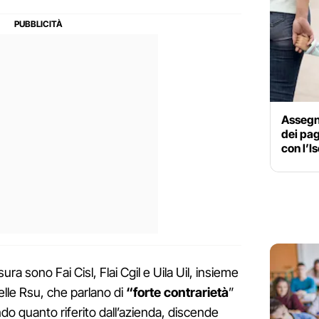
Assegno
dei pag
con l’I
a sono Fai Cisl, Flai Cgil e Uila Uil, insieme
lle Rsu, che parlano di
“forte contrarietà
”
do quanto riferito dall’azienda, discende