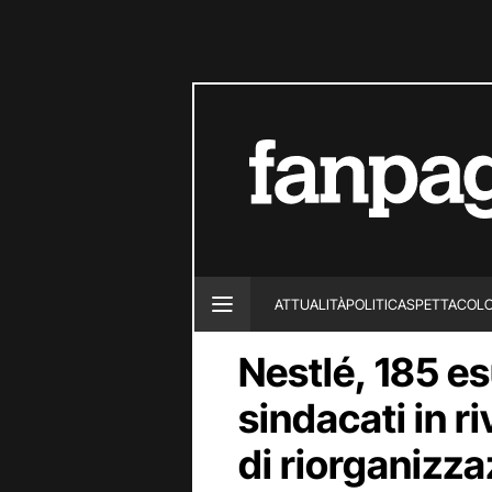
ATTUALITÀ
POLITICA
SPETTACOL
Nestlé, 185 esu
sindacati in ri
di riorganizza