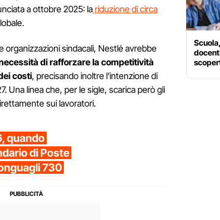
nciata a ottobre 2025: la
riduzione di circa
globale.
Scuola,
e organizzazioni sindacali, Nestlé avrebbe
docenti
necessità di rafforzare la competitività
scopert
ei costi
, precisando inoltre l’intenzione di
7. Una linea che, per le sigle, scarica però gli
direttamente sui lavoratori.
6, quando
ndario di Poste
conguagli 730