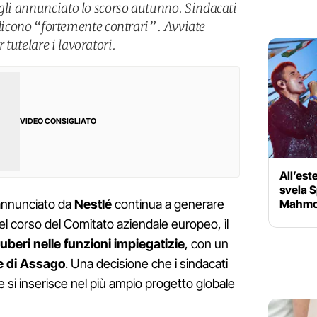
agli annunciato lo scorso autunno. Sindacati
si dicono “fortemente contrari” . Avviate
tutelare i lavoratori.
VIDEO CONSIGLIATO
All’est
svela S
Mahmoo
nnunciato da
Nestlé
continua a generare
el corso del Comitato aziendale europeo, il
uberi nelle funzioni impiegatizie
, con un
e di Assago
. Una decisione che i sindacati
e si inserisce nel più ampio progetto globale