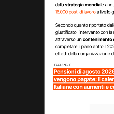
dalla
strategia mondial
e annu
16.000 posti di lavoro
a livello 
Secondo quanto riportato dall
giustificato l’intervento con la
attraverso un
contenimento d
completare il piano entro il 202
effetti della riorganizzazione 
LEGGI ANCHE
Pensioni di agosto 202
vengono pagate: il cale
Italiane con aumenti e 