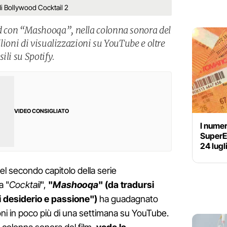
i Bollywood Cocktail 2
con “Mashooqa”, nella colonna sonora del
lioni di visualizzazioni su YouTube e oltre
ili su Spotify.
VIDEO CONSIGLIATO
I numer
SuperEn
24 lugl
del secondo capitolo della serie
a "
Cocktail
",
"
Mashooqa
" (da tradursi
i desiderio e passione")
ha guadagnato
ioni in poco più di una settimana su YouTube.