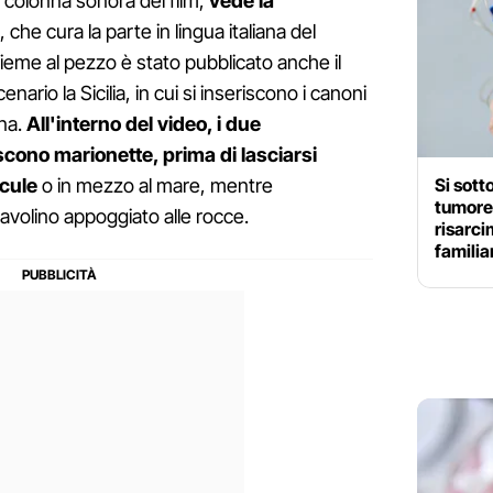
 colonna sonora del film,
vede la
, che cura la parte in lingua italiana del
nsieme al pezzo è stato pubblicato anche il
nario la Sicilia, in cui si inseriscono i canoni
ana.
All'interno del video, i due
iscono marionette, prima di lasciarsi
Si sott
icule
o in mezzo al mare, mentre
tumore
volino appoggiato alle rocce.
risarci
familia