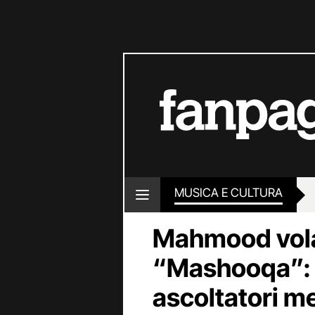
MUSICA E CULTURA
Mahmood vola
“Mashooqa”: o
ascoltatori me