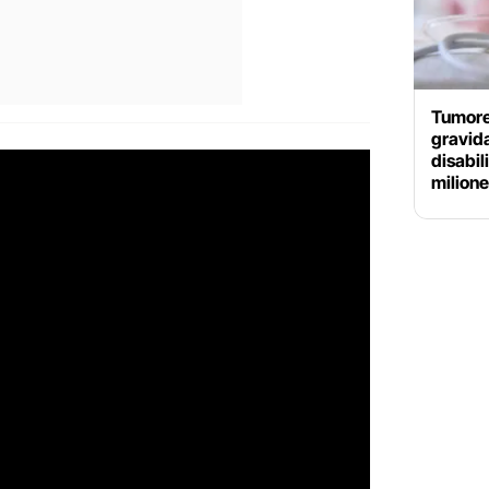
Tumore
gravid
disabil
milione