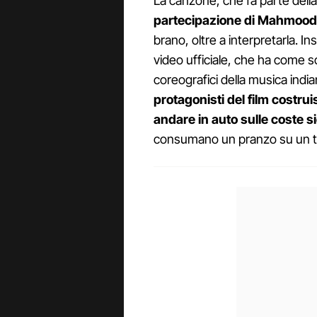
La canzone, che fa parte della
partecipazione di Mahmood
brano, oltre a interpretarla. I
video ufficiale, che ha come sce
coreografici della musica indi
protagonisti del film costru
andare in auto sulle coste s
consumano un pranzo su un ta