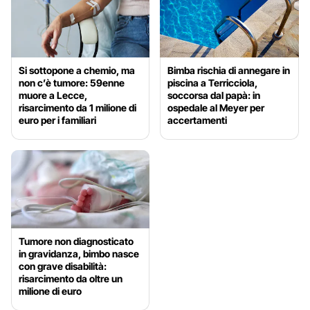
Si sottopone a chemio, ma
Bimba rischia di annegare in
non c’è tumore: 59enne
piscina a Terricciola,
muore a Lecce,
soccorsa dal papà: in
risarcimento da 1 milione di
ospedale al Meyer per
euro per i familiari
accertamenti
Tumore non diagnosticato
in gravidanza, bimbo nasce
con grave disabilità:
risarcimento da oltre un
milione di euro