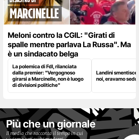
marcinelle
Meloni contro la CGIL: "Girati di
spalle mentre parlava La Russa". Ma
è un sindacato belga
La polemica di FdI, rilanciata
dalla premier: "Vergognoso
Landini smentisce
girarsi a Marcinelle, non è luogo
noi, eravamo sedut
di divisioni politiche"
Più che un giornale
Il media che racconta il tempo in cui