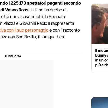
ndo i 225.173 spettatori paganti secondo
 di Vasco Rossi
. Ultimo ha deciso di
città non a caso: infatti, la Spianata
 in Piazzale Giovanni Paolo II rappresenta
tiva con il suo personaggio
e con il racconto
anza con San Basilio, il suo quartiere
Il mete
Bunny 
in un’o
più a r