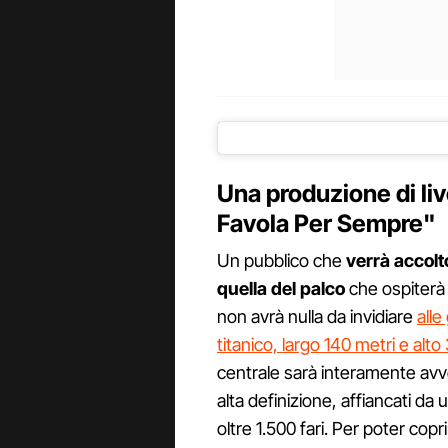
Una produzione di liv
Favola Per Sempre"
Un pubblico che
verrà accolt
quella del palco
che ospiterà 
non avrà nulla da invidiare
alle
titanico, largo 140 metri e alto
centrale sarà interamente avvo
alta definizione, affiancati d
oltre 1.500 fari. Per poter copr