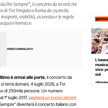
la Per Sempre”, il concerto da record che
area di Tor Vergata a Roma da 250mila
trasporti, viabilità, sicurezza e le regole
OPINI
, acqua e borracce.
VIDEO CONSIGLIATO
L’osses
musical
vivo: p
out
timo è ormai alle porte
, il concerto da
di
Nicholas
i terrà domani, 4 luglio 2026, a Tor
eso di 250mila persone. Un numero
l 1° luglio 2017,
segnerà un nuovo record
r Sempre" diventerà il concerto italiano con