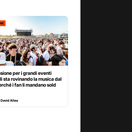
ONE
sione per i grandi eventi
i sta rovinando la musica dal
erché i fan li mandano sold
 David Altea