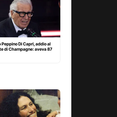
 Peppino Di Capri, addio al
te di Champagne: aveva 87