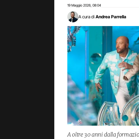
19 Maggio 2026
08:04
,
A cura di
Andrea Parrella
A oltre 30 anni dalla formazio