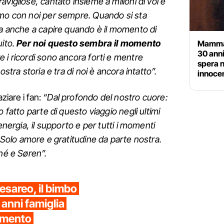
vigliose, cantato insieme a milioni di voi e
emo con noi per sempre. Quando si sta
ra anche a capire quando è il momento di
uito.
Per noi questo sembra il momento
Mamma e
30 anni
e i ricordi sono ancora forti e mentre
spera n
ostra storia e tra di noi è ancora intatto”.
innoce
ziare i fan:
“Dal profondo del nostro cuore:
 fatto parte di questo viaggio negli ultimi
energia, il supporto e per tutti i momenti
Solo amore e gratitudine da parte nostra.
ené e Søren”.
cesareo, il bimbo
 anni famiglia
cimento