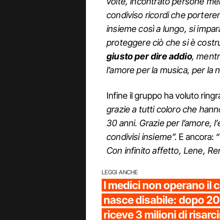
volte, incontrato persone mera
condiviso ricordi che porter
insieme così a lungo, si impa
proteggere ciò che si è costr
giusto per dire addio
, mentr
l’amore per la musica, per la n
Infine il gruppo ha voluto ringra
grazie a tutti coloro che hanno
30 anni. Grazie per l’amore, l’
condivisi insieme”.
E ancora:
“
Con infinito affetto, Lene, R
LEGGI ANCHE
I medici non operano il 
nasce disabile: dopo 20
riceve 3 milioni di risar