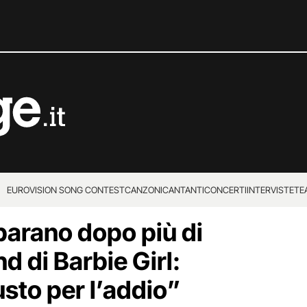
EUROVISION SONG CONTEST
CANZONI
CANTANTI
CONCERTI
INTERVISTE
TE
parano dopo più di
nd di Barbie Girl:
to per l’addio”