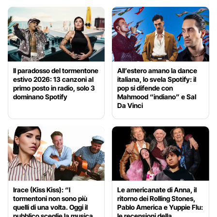
Il paradosso del tormentone
All’estero amano la dance
estivo 2026: 13 canzoni al
italiana, lo svela Spotify: il
primo posto in radio, solo 3
pop si difende con
dominano Spotify
Mahmood “indiano” e Sal
Da Vinci
Irace (Kiss Kiss): “I
Le americanate di Anna, il
tormentoni non sono più
ritorno dei Rolling Stones,
quelli di una volta. Oggi il
Pablo America e Yuppie Flu:
pubblico sceglie la musica
le recensioni della