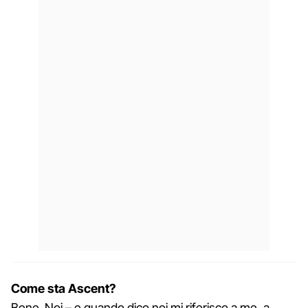
Come sta Ascent?
Bene. Noi – e quando dico noi mi riferisco a me, a