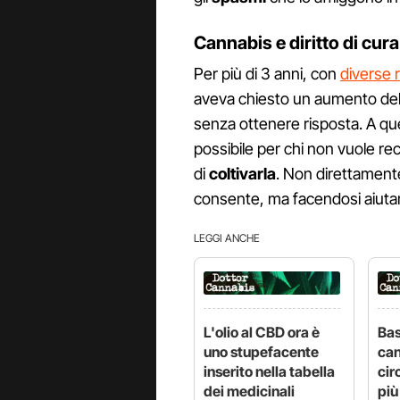
Cannabis e diritto di cura
Per più di 3 anni, con
diverse 
aveva chiesto un aumento della
senza ottenere risposta. A que
possibile per chi non vuole re
di
coltivarla
. Non direttamente
consente, ma facendosi aiuta
LEGGI ANCHE
L'olio al CBD ora è
Bas
uno stupefacente
can
inserito nella tabella
cir
dei medicinali
più