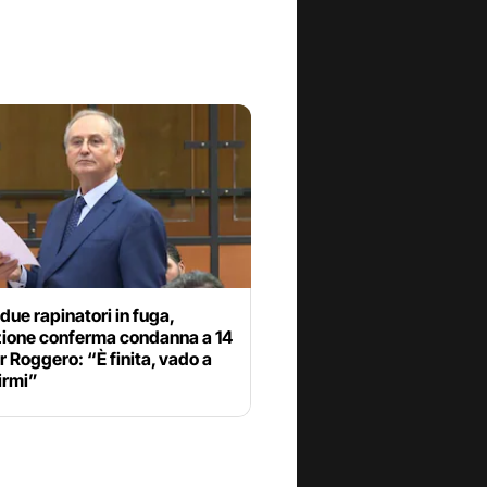
due rapinatori in fuga,
ione conferma condanna a 14
r Roggero: “È finita, vado a
irmi”