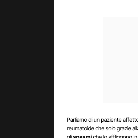
Parliamo di un paziente affett
reumatoide che solo grazie alla
gli
spasmi
che lo affliggono i