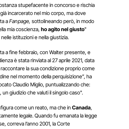
sostanza stupefacente in concorso e rischia
o già incarcerato nel mio corpo, ma dove
uta a
Fanpage,
sottolineando però, in modo
ella mia coscienza,
ho agito nel giusto
"
elle istituzioni e nella giustizia.
uta a fine febbraio, con Walter presente, e
dienza è stata rinviata al 27 aprile 2021, data
per raccontare la sua condizione proprio come
ordine nel momento della perquisizione”, ha
vvocato Claudio Miglio, puntualizzando che:
un giudizio che valuti il singolo caso".
onfigura come un reato, ma che in
Canada
,
ttamente legale. Quando fu emanata la legge
e, correva l’anno 2001, la Corte