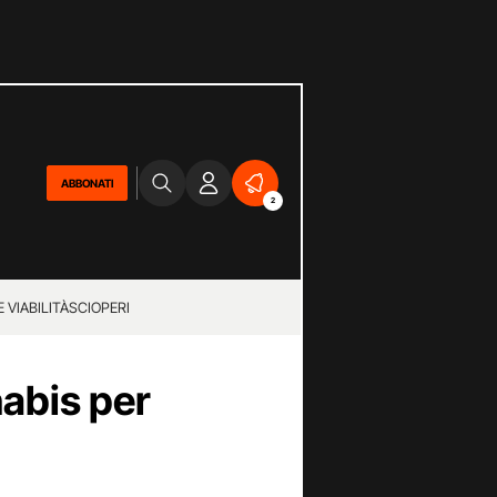
ABBONATI
2
 VIABILITÀ
SCIOPERI
nabis per