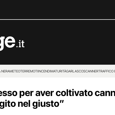
 NERA
METEO
TERREMOTI
INCENDI
MATURITÀ
GARLASCO
SCANNER
TRAFFICO E
 SUPERENALOTTO
esso per aver coltivato can
gito nel giusto”