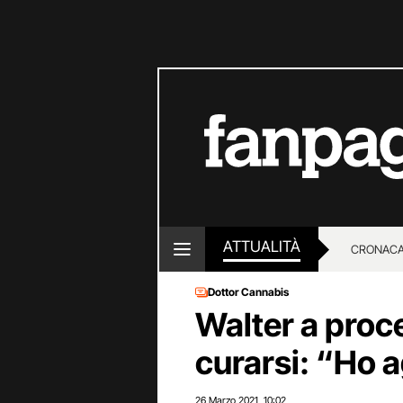
ATTUALITÀ
CRONACA
Dottor Cannabis
LOTTO E
Walter a proc
curarsi: “Ho a
26 Marzo 2021
10:02
,