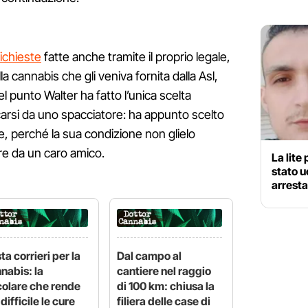
richieste
fatte anche tramite il proprio legale,
 cannabis che gli veniva fornita dalla Asl,
l punto Walter ha fatto l’unica scelta
carsi da uno spacciatore: ha appunto scelto
, perché la sua condizione non glielo
re da un caro amico.
La lite 
stato u
arresta
ta corrieri per la
Dal campo al
nabis: la
cantiere nel raggio
colare che rende
di 100 km: chiusa la
 difficile le cure
filiera delle case di