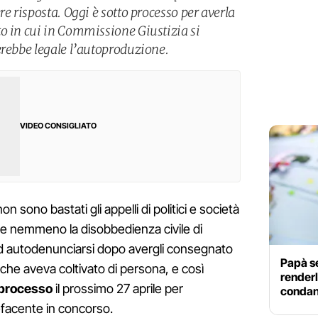
re risposta. Oggi è sotto processo per averla
o in cui in Commissione Giustizia si
erebbe legale l’autoproduzione.
VIDEO CONSIGLIATO
 sono bastati gli appelli di politici e società
a, e nemmeno la disobbedienza civile di
d autodenunciarsi dopo avergli consegnato
Papà se
che aveva coltivato di persona, e così
renderl
processo
il prossimo 27 aprile per
condan
efacente in concorso.