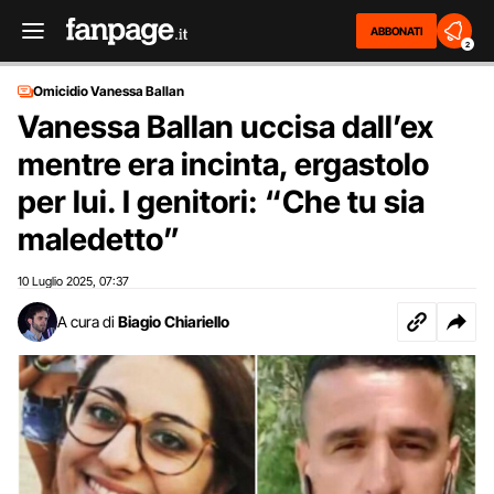
ABBONATI
2
Omicidio Vanessa Ballan
Vanessa Ballan uccisa dall’ex
mentre era incinta, ergastolo
per lui. I genitori: “Che tu sia
maledetto”
10 Luglio 2025
07:37
,
A cura di
Biagio Chiariello