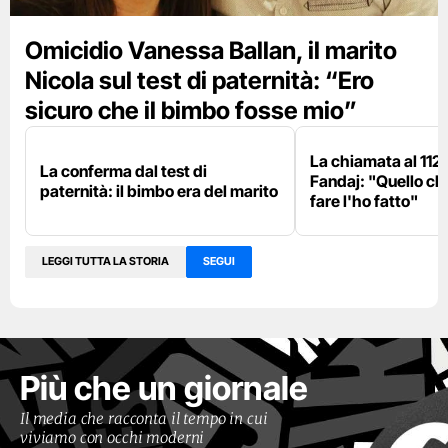
Omicidio Vanessa Ballan, il marito
Nicola sul test di paternità: “Ero
sicuro che il bimbo fosse mio”
La chiamata al 112 
La conferma dal test di
Fandaj: "Quello c
paternità: il bimbo era del marito
fare l'ho fatto"
LEGGI TUTTA LA STORIA
SEGUI
Più che un giornale
Il media che racconta il tempo in cui
viviamo con occhi moderni