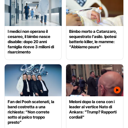
I medici non operano il
Bimbo morto a Catanzaro,
cesareo, il bimbo nasce
sequestrato l’asilo. Ipotesi
disabile: dopo 20 anni
batterio killer, le mamme:
famiglia riceve 3 milioni di
“Abbiamo paura”
risarcimento
Fan dei Pooh scatenati, la
Meloni dopo la cena con i
band costretta a una
leader al vertice Nato di
richiesta: “Non correte
Ankara: "Trump? Rapporti
sotto al palco troppo
cordiali"
presto”