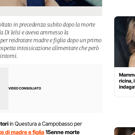
oltato in precedenza subito dopo la morte
lla Di Ielsi e aveva ammesso la
per reidratare madre e figlia dopo un primo
ospetta intossicazione alimentare che però
sintomi.
Mamma 
ricina, 
indagat
VIDEO CONSIGLIATO
tori
in Questura a Campobasso per
te di madre e figlia
15enne morte