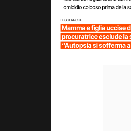
omicidio colposo prima della 
LEGGI ANCHE
Mamma e figlia uccise da
procuratrice esclude la 
“Autopsia si sofferma 