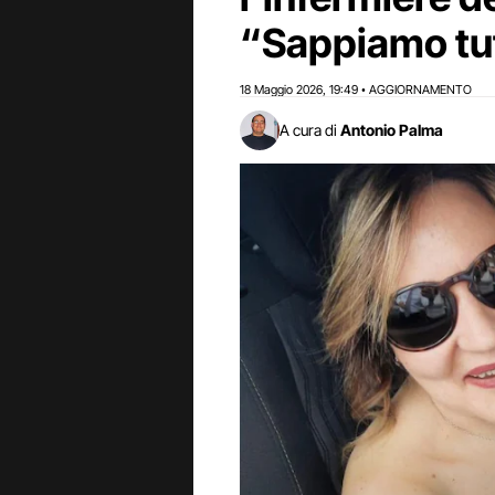
“Sappiamo tu
18 Maggio 2026
19:49
AGGIORNAMENTO
,
•
A cura di
Antonio Palma