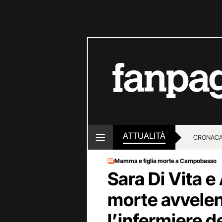
ATTUALITÀ
CRONACA
Mamma e figlia morte a Campobasso
LOTTO E
Sara Di Vita e 
morte avvelen
l’infermiere de