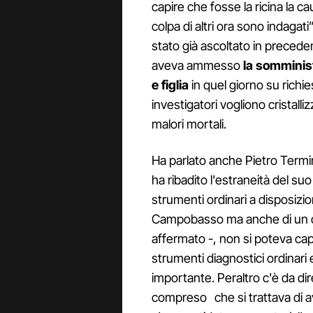
capire che fosse la ricina la c
colpa di altri ora sono indagat
stato già ascoltato in preced
aveva ammesso
la somminist
e figlia
in quel giorno su richies
investigatori vogliono cristalli
malori mortali.
Ha parlato anche Pietro Termin
ha ribadito l'estraneità del su
strumenti ordinari a disposizi
Campobasso ma anche di un qu
affermato -, non si poteva c
strumenti diagnostici ordinar
importante. Peraltro c'è da di
compreso che si trattava di 