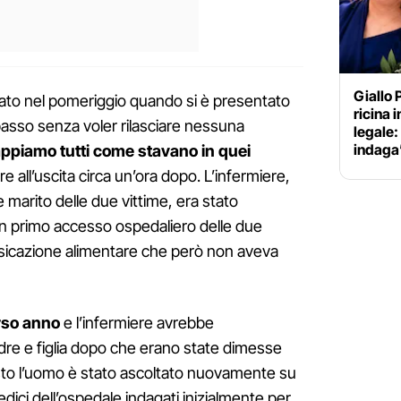
Giallo P
ltato nel pomeriggio quando si è presentato
ricina 
asso senza voler rilasciare nessuna
legale:
indaga
ppiamo tutti come stavano in quei
re all’uscita circa un’ora dopo. L’infermiere,
e marito delle due vittime, era stato
un primo accesso ospedaliero delle due
sicazione alimentare che però non aveva
orso anno
e l’infermiere avrebbe
re e figlia dopo che erano state dimesse
sto l’uomo è stato ascoltato nuovamente su
edici dell’ospedale indagati inizialmente per