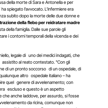
ausa della morte di Sara e Antonella e per
i” ha spiegato l’avvocato. L’infermiere era
enza subito dopo la morte delle due donne e
razione della flebo per reidratare madre
ta della famiglia. Dalle sue parole gli
zzare i contorni temporali della vicenda e dei
iello, legale di uno dei medici indagati, che
o assistito al reato contestato. "Con gli
one di un pronto soccorso di un ospedale, di
alunque altro ospedale italiano – ha
apire quel genere di avvelenamento; con
i era escluso e questo è un aspetto
re che anche laddove, per assurdo, si fosse
avvelenamento da ricina, comunque non