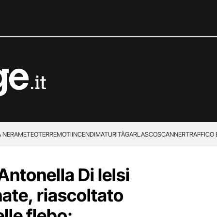
 NERA
METEO
TERREMOTI
INCENDI
MATURITÀ
GARLASCO
SCANNER
TRAFFICO E
 SUPERENALOTTO
Antonella Di Ielsi
ate, riascoltato
lle flebo: