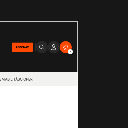
ABBONATI
2
 VIABILITÀ
SCIOPERI