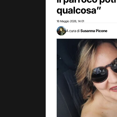
qualcosa”
16 Maggio 2026
14:01
,
A cura di
Susanna Picone