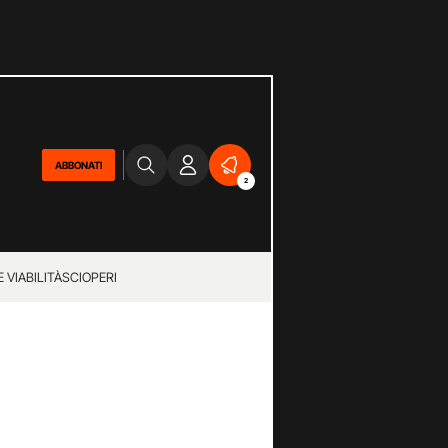
ABBONATI
2
 VIABILITÀ
SCIOPERI