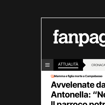
ATTUALITÀ
CRONACA
Mamma e figlia morte a Campobasso
LOTTO E
Avvelenate da r
Antonella: “Ne
Il parroco po