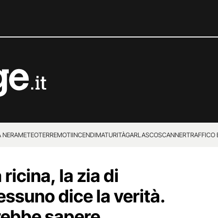
 NERA
METEO
TERREMOTI
INCENDI
MATURITÀ
GARLASCO
SCANNER
TRAFFICO E
 SUPERENALOTTO
icina, la zia di
ssuno dice la verità.
trebbe sapere