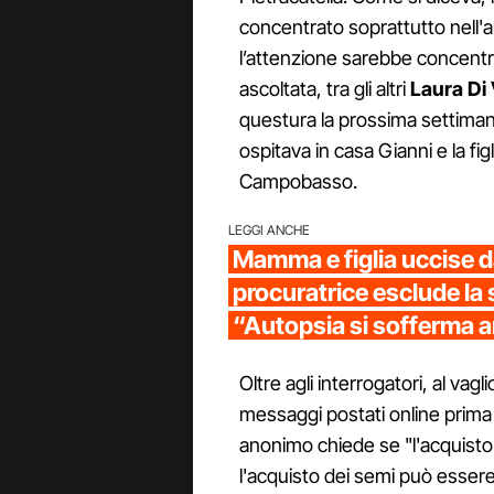
concentrato soprattutto nell'am
l’attenzione sarebbe concentr
ascoltata, tra gli altri
Laura Di 
questura la prossima settimana.
ospitava in casa Gianni e la fig
Campobasso.
LEGGI ANCHE
Mamma e figlia uccise da
procuratrice esclude la 
“Autopsia si sofferma 
Oltre agli interrogatori, al vagl
messaggi postati online prima 
anonimo chiede se "l'acquisto d
l'acquisto dei semi può essere 