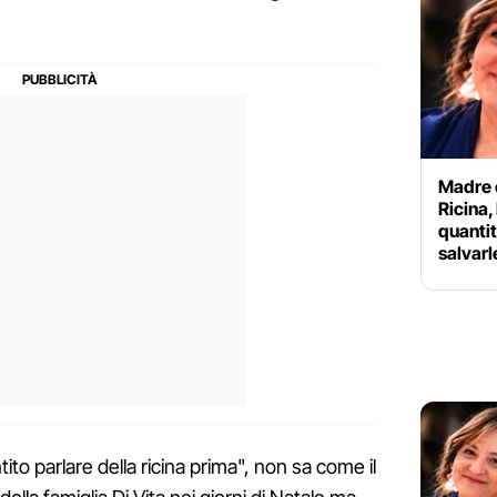
Madre e
Ricina,
quantit
salvarl
to parlare della ricina prima", non sa come il