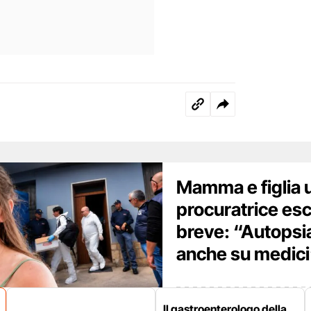
Mamma e figlia u
procuratrice esc
breve: “Autopsi
anche su medici
Il gastroenterologo della