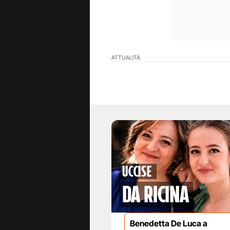
ATTUALITÀ
Uccise
da ricina
Benedetta De Luca a