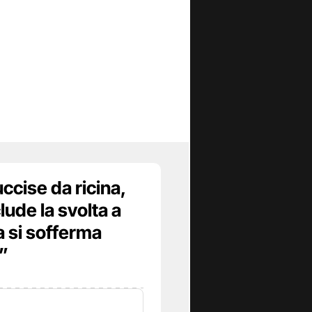
ccise da ricina,
lude la svolta a
a si sofferma
”