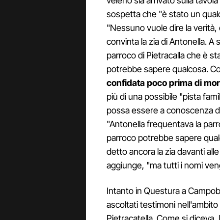
veleno sia arrivato sulla tavola 
sospetta che "è stato un qual
"Nessuno vuole dire la verità,
convinta la zia di Antonella. A
parroco di Pietracalla che è s
potrebbe sapere qualcosa. Con 
confidata poco prima di mor
più di una possibile "pista fam
possa essere a conoscenza di 
"Antonella frequentava la parro
parroco potrebbe sapere qualco
detto ancora la zia davanti alle
aggiunge, "ma tutti i nomi ven
Intanto in Questura a Campob
ascoltati testimoni nell'ambito 
Pietracatella. Come si diceva, 