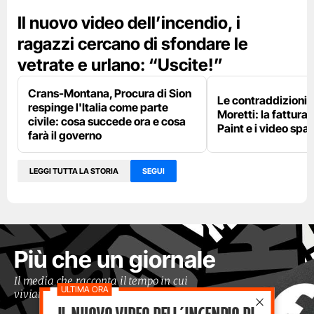
Il nuovo video dell’incendio, i
ragazzi cercano di sfondare le
vetrate e urlano: “Uscite!”
Crans-Montana, Procura di Sion
Le contraddizioni 
respinge l'Italia come parte
Moretti: la fattura 
civile: cosa succede ora e cosa
Paint e i video spar
farà il governo
LEGGI TUTTA LA STORIA
SEGUI
Più che un giornale
Il media che racconta il tempo in cui
viviamo con occhi moderni