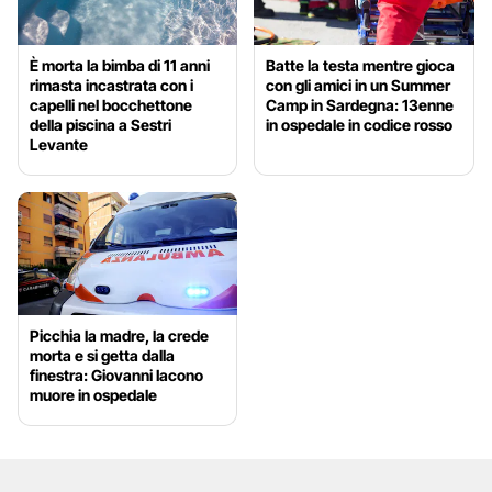
È morta la bimba di 11 anni
Batte la testa mentre gioca
rimasta incastrata con i
con gli amici in un Summer
capelli nel bocchettone
Camp in Sardegna: 13enne
della piscina a Sestri
in ospedale in codice rosso
Levante
Picchia la madre, la crede
morta e si getta dalla
finestra: Giovanni Iacono
muore in ospedale