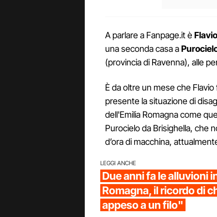
A parlare a Fanpage.it è
Flavi
una seconda casa a
Purociel
(provincia di Ravenna), alle pen
È da oltre un mese che Flavio fa
presente la situazione di disag
dell'Emilia Romagna come ques
Purocielo da Brisighella, che
d’ora di macchina, attualmen
LEGGI ANCHE
Due anni fa le alluvioni i
Romagna, il ricordo di ch
appeso a un filo"