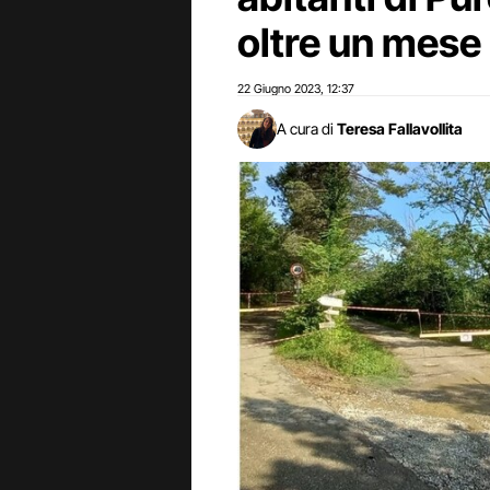
oltre un mese
22 Giugno 2023
12:37
,
A cura di
Teresa Fallavollita