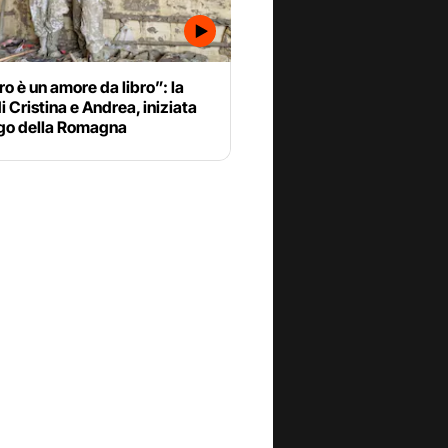
tro è un amore da libro”: la
di Cristina e Andrea, iniziata
ngo della Romagna