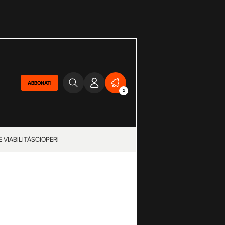
ABBONATI
2
 VIABILITÀ
SCIOPERI