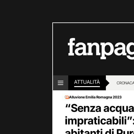
ATTUALITÀ
CRONACA
Alluvione Emilia Romagna 2023
LOTTO E
“Senza acqua 
impraticabili”:
abitanti di Pur