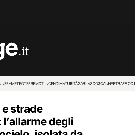
 NERA
METEO
TERREMOTI
INCENDI
MATURITÀ
GARLASCO
SCANNER
TRAFFICO E
 SUPERENALOTTO
e strade
 l’allarme degli
ocielo, isolata da