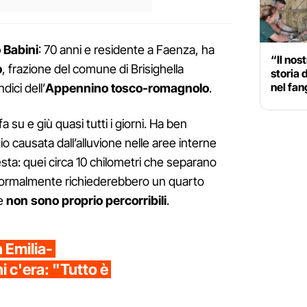
o Babini
: 70 anni e residente a Faenza, ha
“Il nos
o
, frazione del comune di Brisighella
storia 
nel fa
dici dell’
Appennino tosco-romagnolo
.
 su e giù quasi tutti i giorni. Ha ben
io causata dall’alluvione nelle aree interne
ta: quei circa 10 chilometri che separano
 normalmente richiederebbero un quarto
te
non sono proprio percorribili
.
n Emilia-
i c'era: "Tutto è