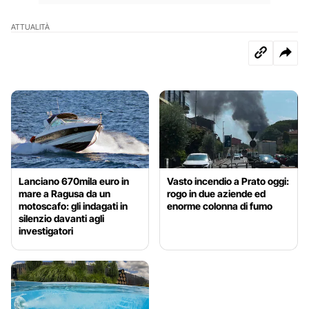
ATTUALITÀ
Lanciano 670mila euro in
Vasto incendio a Prato oggi:
mare a Ragusa da un
rogo in due aziende ed
motoscafo: gli indagati in
enorme colonna di fumo
silenzio davanti agli
investigatori