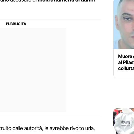
Muore d
al Pila
collutt
ito dalle autorità, le avrebbe rivolto urla,