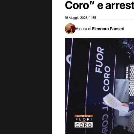
Coro” e arres
16 Maggio 2026
11:55
,
A cura di
Eleonora Panseri