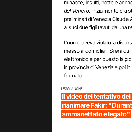
minacce, insulti, botte e anche
del Veneto.
Inizialmente era st
preliminari di Venezia Claudia A
ai suoi due figli (avuti da una
r
L'uomo aveva violato la dispos
messo ai domiciliari. Si era quin
elettronico e per questo la gip 
in provincia di Venezia e poi 
fermato.
LEGGI ANCHE
Il video del tentativo dei 
rianimare Fakir: "Duran
ammanettato e legato"