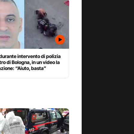
urante intervento di polizia
stro di Bologna, in un video la
azione: “Aiuto, basta”