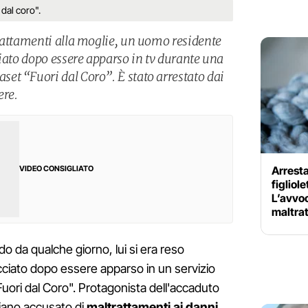
dal coro".
rattamenti alla moglie, un uomo residente
ciato dopo essere apparso in tv durante una
t “Fuori dal Coro”. È stato arrestato dai
ere.
Arresta
VIDEO CONSIGLIATO
figliol
L’avvo
maltra
do da qualche giorno, lui si era reso
cciato dopo essere apparso in un servizio
uori dal Coro". Protagonista dell'accaduto
iano accusato di
maltrattamenti
ai danni