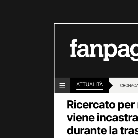
ATTUALITÀ
CRONACA
Ricercato per
LOTTO E
viene incastr
durante la tra