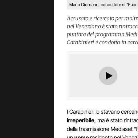
Mario Giordano, conduttore di "Fuori 
Accusato e ricercato per malt
nel Veneziano è stato rintrac
puntata del programma Mediase
Carabinieri e condotto in carc
I Carabinieri lo stavano cercan
irreperibile,
ma è stato rintra
della trasmissione Mediaset "F
un
uomo
residente nel Venez