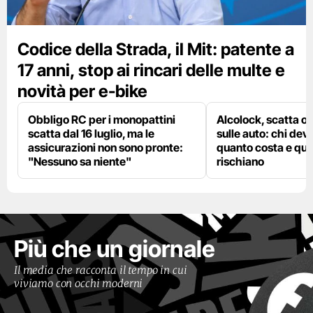
Codice della Strada, il Mit: patente a
17 anni, stop ai rincari delle multe e
novità per e-bike
Obbligo RC per i monopattini
Alcolock, scatta og
scatta dal 16 luglio, ma le
sulle auto: chi deve
assicurazioni non sono pronte:
quanto costa e qual
"Nessuno sa niente"
rischiano
Più che un giornale
Il media che racconta il tempo in cui
viviamo con occhi moderni