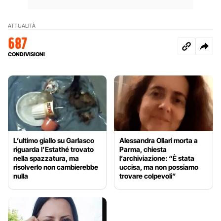
ATTUALITÀ
687
CONDIVISIONI
L’ultimo giallo su Garlasco
Alessandra Ollari morta a
riguarda l’Estathé trovato
Parma, chiesta
nella spazzatura, ma
l’archiviazione: “È stata
risolverlo non cambierebbe
uccisa, ma non possiamo
nulla
trovare colpevoli”