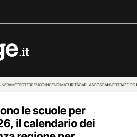
 NERA
METEO
TERREMOTI
INCENDI
MATURITÀ
GARLASCO
SCANNER
TRAFFICO E
 SUPERENALOTTO
no le scuole per
, il calendario dei
nza regione per