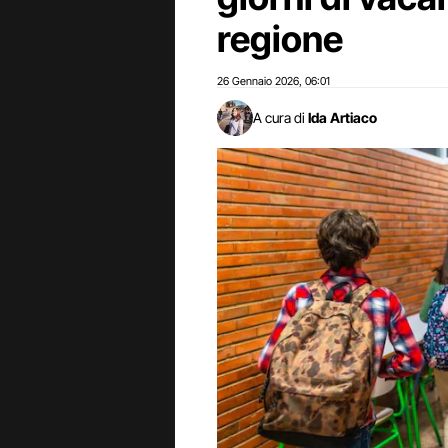
regione
26 Gennaio 2026
06:01
,
A cura di
Ida Artiaco