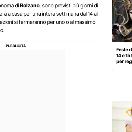
tonoma di
Bolzano
, sono previsti più giorni di
terà a casa per una intera settimana dal 14 al
le lezioni si fermeranno per uno o al massimo
io.
Feste 
14 e 15
per re