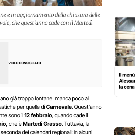
ione e in aggiornamento della chiusura delle
vale, che quest’anno cade con il Martedì
VIDEO CONSIGLIATO
Il menù
Alessa
la cena
ano già troppo lontane, manca poco al
astiche per quelle di
Carnevale
. Quest'anno
ente sono il
12 febbraio
, quando cade il
aio,
che è
Martedì Grasso.
Tuttavia, la
 seconda dei calendari regionali: in alcuni