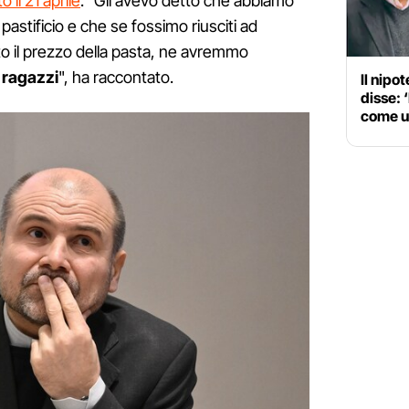
 il 21 aprile
. "Gli avevo detto che abbiamo
astificio e che se fossimo riusciti ad
 il prezzo della pasta, ne avremmo
 ragazzi
", ha raccontato.
Il nipo
disse: 
come un