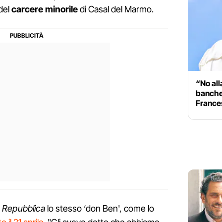
 del
carcere minorile
di Casal del Marmo.
“No all
banche”
France
a
Repubblica
lo stesso ‘don Ben', come lo