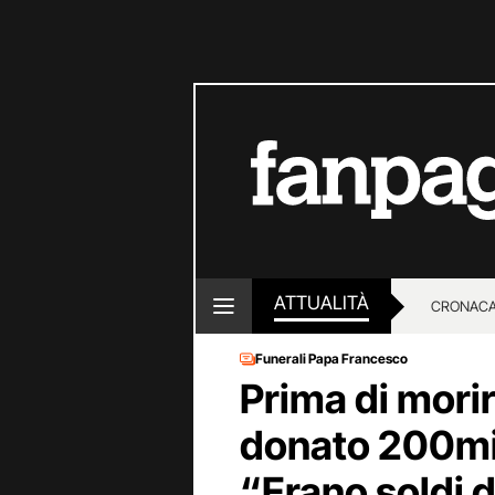
ATTUALITÀ
CRONACA
Funerali Papa Francesco
LOTTO E
Prima di mori
donato 200mil
“Erano soldi 