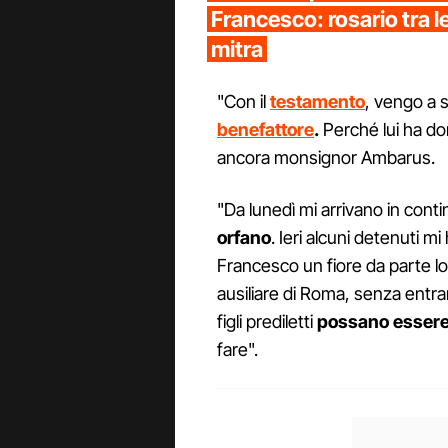
Francesco: rosario tra l
mitra
"Con il
testamento
, vengo a 
benefattore
.
Perché lui ha don
ancora monsignor Ambarus.
"Da lunedì mi arrivano in cont
orfano
. Ieri alcuni detenuti m
Francesco un fiore da parte lo
ausiliare di Roma, senza entrar
figli prediletti
possano essere 
fare".