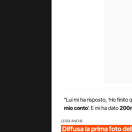
"Lui mi ha risposto, ‘Ho finito 
mio conto
‘. E mi ha dato
200m
LEGGI ANCHE
Diffusa la prima foto de