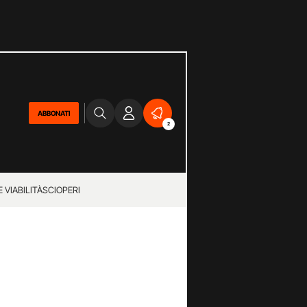
ABBONATI
2
 VIABILITÀ
SCIOPERI