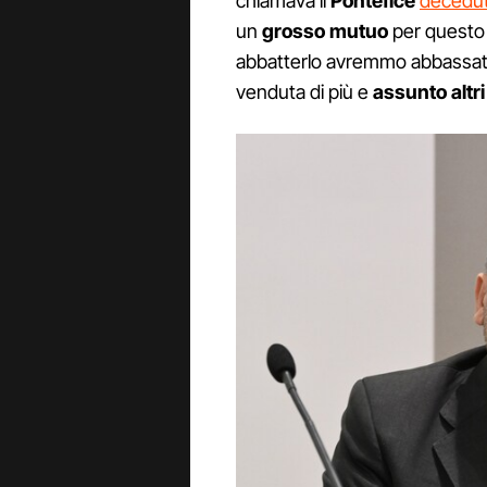
chiamava il
Pontefice
deceduto
un
grosso mutuo
per questo p
abbatterlo avremmo abbassato
venduta di più e
assunto altri