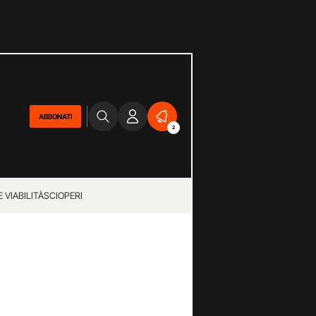
ABBONATI
2
 VIABILITÀ
SCIOPERI