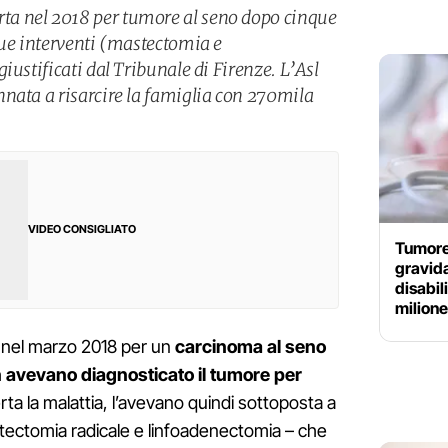
a nel 2018 per tumore al seno dopo cinque
due interventi (mastectomia e
iustificati dal Tribunale di Firenze. L’Asl
nata a risarcire la famiglia con 270mila
VIDEO CONSIGLIATO
Tumore
gravid
disabil
milione
 nel marzo 2018 per un
carcinoma al seno
 avevano diagnosticato il tumore per
rta la malattia, l’avevano quindi sottoposta a
stectomia radicale e linfoadenectomia – che