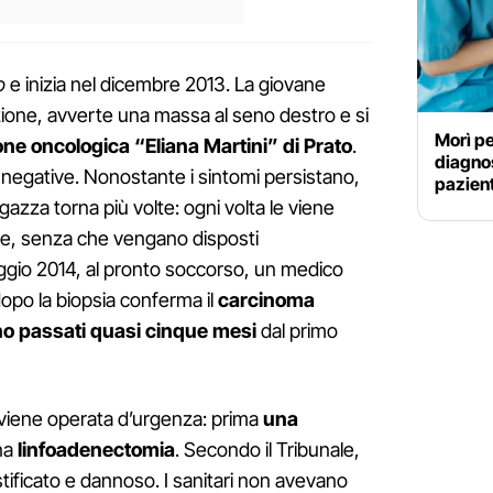
o
e inizia nel dicembre 2013. La giovane
ione, avverte una massa al seno destro e si
Morì pe
ne oncologica “Eliana Martini” di Prato
.
diagnos
no negative. Nonostante i sintomi persistano,
pazient
azza torna più volte: ogni volta le viene
re, senza che vengano disposti
aggio 2014, al pronto soccorso, un medico
 dopo la biopsia conferma il
carcinoma
o passati quasi cinque mesi
dal primo
, viene operata d’urgenza: prima
una
una
linfoadenectomia
. Secondo il Tribunale,
stificato e dannoso. I sanitari non avevano