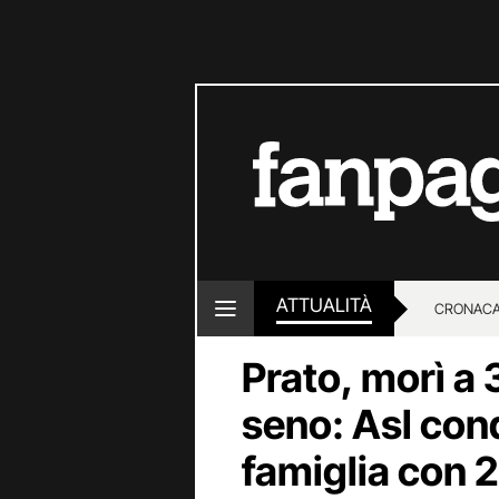
ATTUALITÀ
CRONACA
Prato, morì a 
LOTTO E
seno: Asl cond
famiglia con 