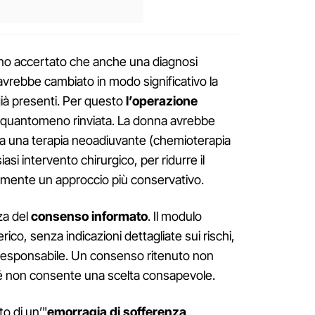
anno accertato che anche una diagnosi
avrebbe cambiato in modo significativo la
già presenti. Per questo
l’operazione
quantomeno rinviata. La donna avrebbe
 a una terapia neoadiuvante (chemioterapia
iasi intervento chirurgico, per ridurre il
mente un approccio più conservativo.
za del
consenso informato
. Il modulo
rico, senza indicazioni dettagliate sui rischi,
o responsabile. Un consenso ritenuto non
hé non consente una scelta consapevole.
o di un’"
emorragia di sofferenza