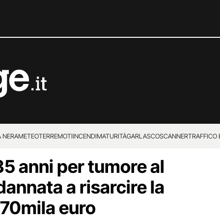
 NERA
METEO
TERREMOTI
INCENDI
MATURITÀ
GARLASCO
SCANNER
TRAFFICO E
35 anni per tumore al
 SUPERENALOTTO
annata a risarcire la
270mila euro