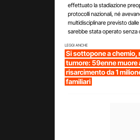
effettuato la stadiazione preo
protocolli nazionali, né aveva
multidisciplinare previsto dalle
sarebbe stata operato senza 
LEGGI ANCHE
Si sottopone a chemio,
tumore: 59enne muore 
risarcimento da 1 milione
familiari