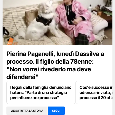
Pierina Paganelli, lunedì Dassilva a
processo. Il figlio della 78enne:
"Non vorrei rivederlo ma deve
difendersi"
I legali della famiglia denunciano
Cos'è successo in 
haters: "Parte di una strategia
udienza rinviata, si
per influenzare processo"
processo il 20 ott
LEGGI TUTTA LA STORIA
SEGUI