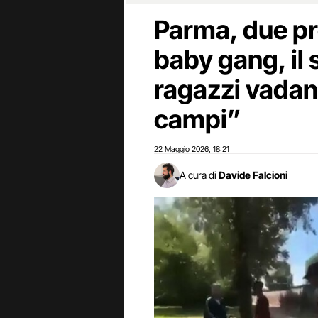
Parma, due pr
baby gang, il
ragazzi vadano
campi”
22 Maggio 2026
18:21
,
A cura di
Davide Falcioni