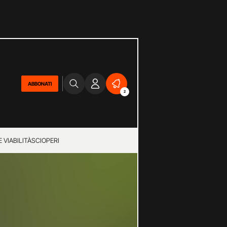
ABBONATI
2
 VIABILITÀ
SCIOPERI