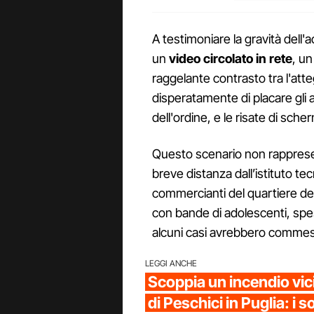
A testimoniare la gravità dell
un
video circolato in rete
, un
raggelante contrasto tra l'at
disperatamente di placare gli a
dell'ordine, e le risate di sche
Questo scenario non rappresen
breve distanza dall’istituto tec
commercianti del quartiere de
con bande di adolescenti, spe
alcuni casi avrebbero commes
LEGGI ANCHE
Scoppia un incendio vic
di Peschici in Puglia: i s