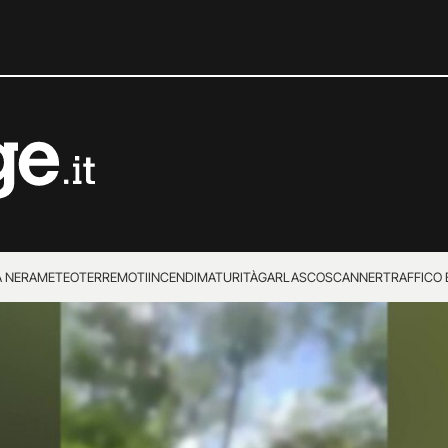
 NERA
METEO
TERREMOTI
INCENDI
MATURITÀ
GARLASCO
SCANNER
TRAFFICO E
 SUPERENALOTTO