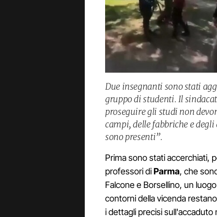
Due insegnanti sono stati agg
gruppo di studenti. Il sindaca
proseguire gli studi non devono
campi, delle fabbriche e degli
sono presenti”.
Prima sono stati accerchiati, po
professori di
Parma
, che sono
Falcone e Borsellino, un luogo g
contorni della vicenda restan
i dettagli precisi sull'accaduto