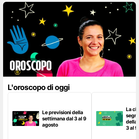
Oroscopo
L'oroscopo di oggi
La cla
Le previsioni della
segni 
settimana dal 3 al 9
della
agosto
3 al 