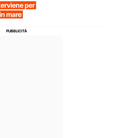
terviene per
 in mare