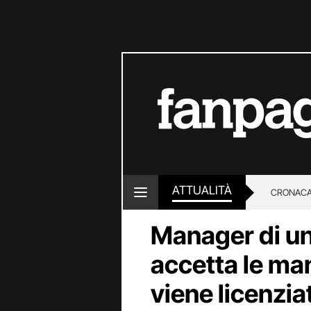
ATTUALITÀ
CRONACA
Manager di un
LOTTO E
accetta le man
viene licenziat