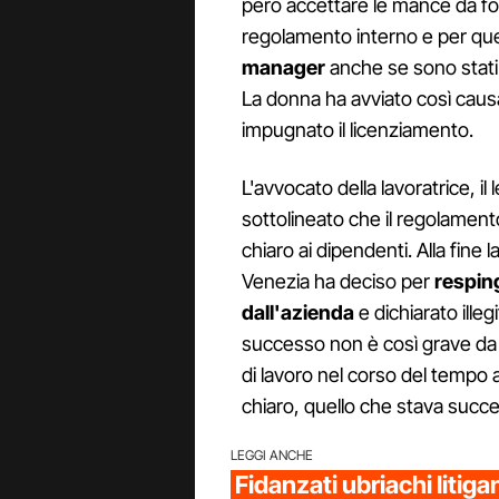
però accettare le mance da forn
regolamento interno e per qu
manager
anche se sono stati t
La donna ha avviato così causa 
impugnato il licenziamento.
L'avvocato della lavoratrice, il
sottolineato che il regolamen
chiaro ai dipendenti. Alla fine 
Venezia ha deciso per
resping
dall'azienda
e dichiarato illeg
successo non è così grave da gi
di lavoro nel corso del tempo 
chiaro, quello che stava suc
LEGGI ANCHE
Fidanzati ubriachi litig