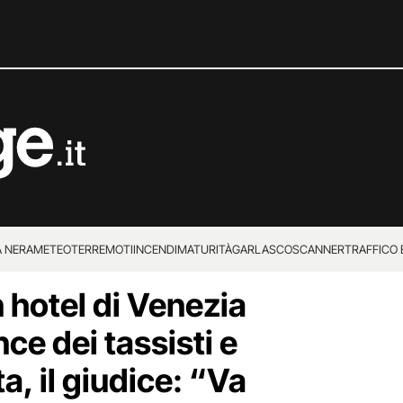
 NERA
METEO
TERREMOTI
INCENDI
MATURITÀ
GARLASCO
SCANNER
TRAFFICO E
 hotel di Venezia
 SUPERENALOTTO
ce dei tassisti e
a, il giudice: “Va