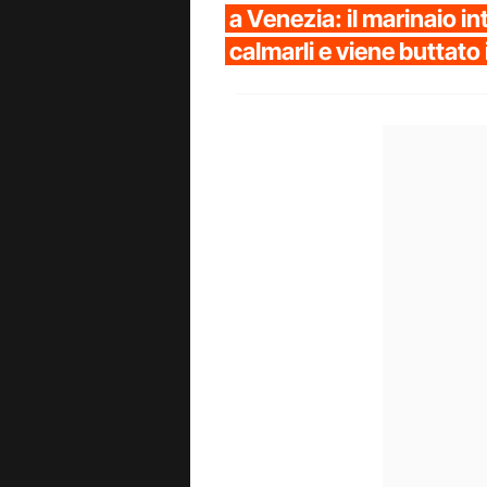
a Venezia: il marinaio in
calmarli e viene buttato