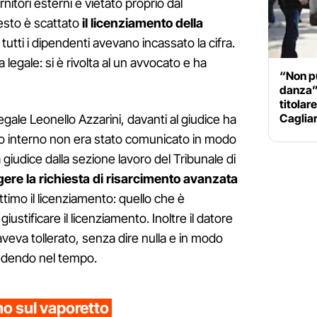
itori esterni è vietato proprio dal
esto è scattato
il licenziamento della
utti i dipendenti avevano incassato la cifra.
legale: si è rivolta al un avvocato e ha
“Non pu
danza”
titolar
Cagliar
 legale Leonello Azzarini, davanti al giudice ha
to interno non era stato comunicato in modo
la giudice dalla sezione lavoro del Tribunale di
ere la richiesta di risarcimento avanzata
ittimo il licenziamento: quello che è
ustificare il licenziamento. Inoltre il datore
aveva tollerato, senza dire nulla e in modo
cedendo nel tempo.
ano sul vaporetto