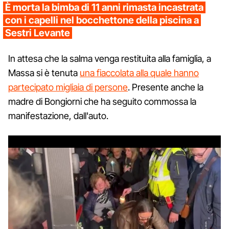
È morta la bimba di 11 anni rimasta incastrata
con i capelli nel bocchettone della piscina a
Sestri Levante
In attesa che la salma venga restituita alla famiglia, a
Massa si è tenuta
una fiaccolata alla quale hanno
partecipato migliaia di persone
. Presente anche la
madre di Bongiorni che ha seguito commossa la
manifestazione, dall'auto.