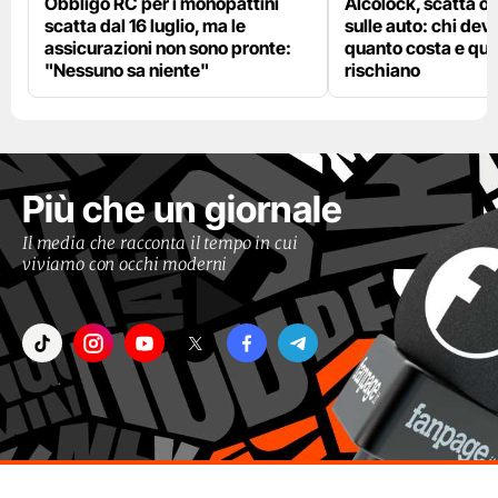
Obbligo RC per i monopattini
Alcolock, scatta og
scatta dal 16 luglio, ma le
sulle auto: chi deve
assicurazioni non sono pronte:
quanto costa e qual
"Nessuno sa niente"
rischiano
Più che un giornale
Il media che racconta il tempo in cui
viviamo con occhi moderni