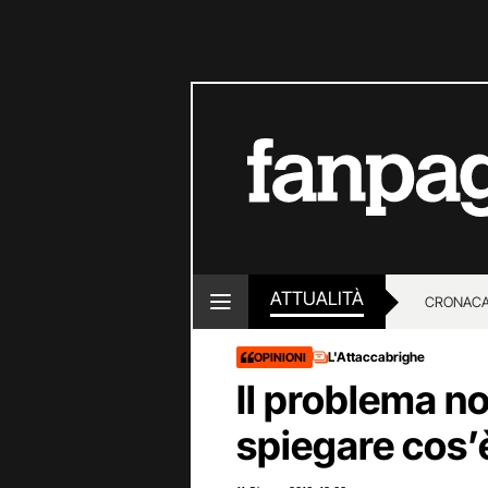
ATTUALITÀ
CRONACA
LOTTO E
L'Attaccabrighe
OPINIONI
Il problema n
spiegare cos’