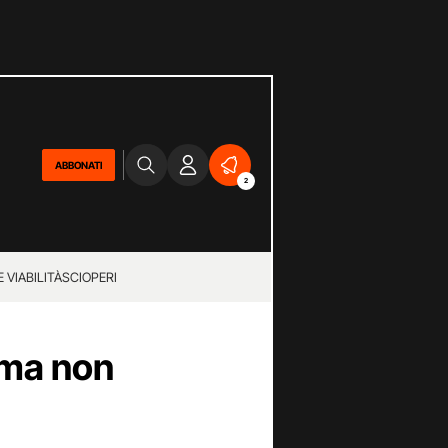
ABBONATI
2
 VIABILITÀ
SCIOPERI
 ma non