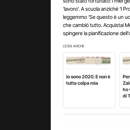
sono stato fortunato: i miei gen
‘lavoro'. A scuola anziché ‘I 
leggemmo ‘Se questo è un uom
che cambiò tutto. Acquistai
Me
spingere la pianificazione dell'
LEGGI ANCHE
Io sono 2020. E non è
Pe
tutta colpa mia
Zal
ho 
di 