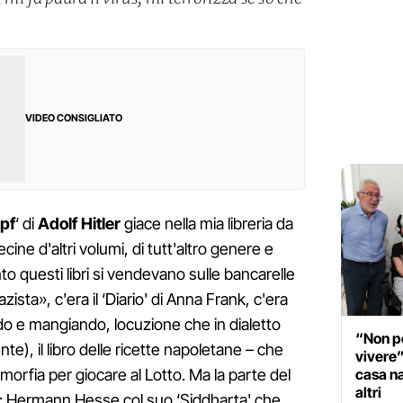
VIDEO CONSIGLIATO
pf
‘ di
Adolf Hitler
giace nella mia libreria da
ine d'altri volumi, di tutt'altro genere e
to questi libri si vendevano sulle bancarelle
azista», c'era il ‘Diario' di Anna Frank, c'era
ndo e mangiando, locuzione che in dialetto
“Non pe
e), il libro delle ricette napoletane – che
vivere”:
casa na
morfia per giocare al Lotto. Ma la parte del
altri
i: Hermann Hesse col suo ‘Siddharta' che