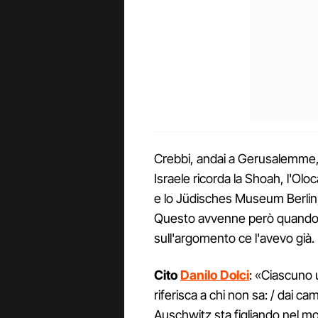
Crebbi, andai a Gerusalemme, 
Israele ricorda la Shoah, l'Oloca
e lo Jüdisches Museum Berlin,
Questo avvenne però quando 
sull'argomento ce l'avevo già.
Cito
Danilo Dolci
: «Ciascuno 
riferisca a chi non sa: / dai camp
Auschwitz sta figliando nel mon