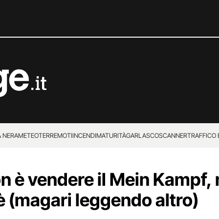
 NERA
METEO
TERREMOTI
INCENDI
MATURITÀ
GARLASCO
SCANNER
TRAFFICO E
 SUPERENALOTTO
on è vendere il Mein Kampf,
è (magari leggendo altro)