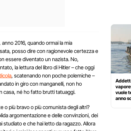
 anno 2016, quando ormai la mia
sata, posso dire con ragionevole certezza e
on essere diventato un nazista. No,
to, la lettura del libro di Hitler – che oggi
dicola
, scatenando non poche polemiche –
Addetta
andato in giro con manganelli, non ho
vapore
 casa, né ho fatto brutti tatuaggi.
vuole t
anno s
e o più bravo o più comunista degli altri?
lida argomentazione e delle convinzioni, dei
hai studiato e che hai letto da ragazzo. Allora