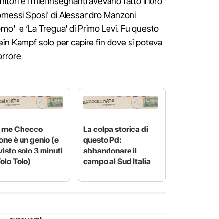
itori e i miei insegnanti avevano fatto il loro
Promessi Sposi' di Alessandro Manzoni
o' e ‘La Tregua' di Primo Levi. Fu questo
in Kampf solo per capire fin dove si poteva
orrore.
r me Checco
La colpa storica di
one è un genio (e
questo Pd:
visto solo 3 minuti
abbandonare il
Tolo Tolo)
campo al Sud Italia