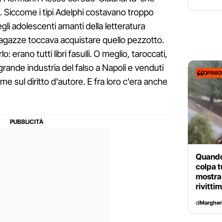
o. Siccome i tipi Adelphi costavano troppo
gli adolescenti amanti della letteratura
ragazze toccava acquistare quello pezzotto.
o: erano tutti libri fasulli. O meglio, taroccati,
grande industria del falso a Napoli e venduti
OPINI
rme sul diritto d'autore. E fra loro c'era anche
Quando
colpa t
mostra
rivitti
di
Margheri