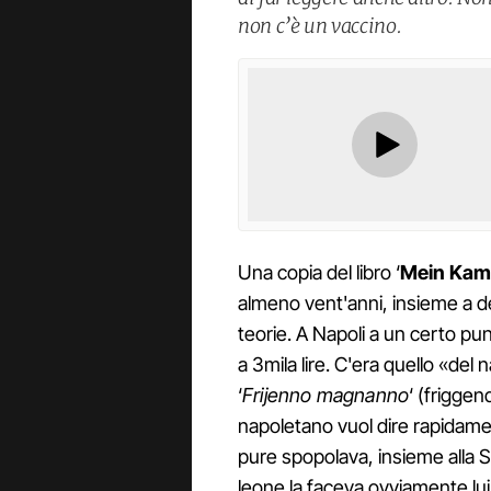
non c’è un vaccino.
Una copia del libro ‘
Mein Kam
almeno vent'anni, insieme a dec
teorie. A Napoli a un certo pun
a 3mila lire. C'era quello «del n
‘
Frijenno magnanno
‘ (frigge
napoletano vuol dire rapidament
pure spopolava, insieme alla S
leone la faceva ovviamente lu