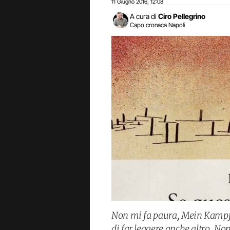
11 Giugno 2016
12:08
,
A cura di
Ciro Pellegrino
Capo cronaca Napoli
Non mi fa paura, Mein Kampf.
di far leggere anche altro. Non