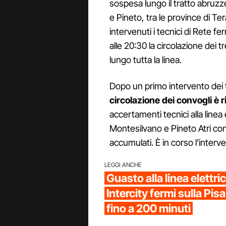
sospesa lungo il tratto abruzz
e Pineto, tra le province di T
intervenuti i tecnici di Rete fer
alle 20:30 la circolazione dei 
lungo tutta la linea.
Dopo un primo intervento dei t
circolazione dei convogli è 
accertamenti tecnici alla linea e
Montesilvano e Pineto Atri con i
accumulati. È in corso l’interve
LEGGI ANCHE
Guasto alla linea elettri
Intercity fermi sulla Pis
fino a 200 minuti