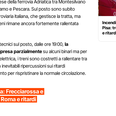
ese della ferrovia Adriatica tra Montesilvano
eramo e Pescara. Sul posto sono subito
roviaria italiana, che gestisce la tratta, ma
Incendi
treni rimane ancora fortemente rallentata
Pisa: t
e ritard
ecnici sul posto, dalle ore 19:00,
la
ripresa parzialmente
su alcuni binari ma per
lettrica, i treni sono costretti a rallentare tra
nevitabili ripercussioni sui ritardi
nto per rispristinare la normale circolazione.
ca: Frecciarossa e
a Roma e ritardi