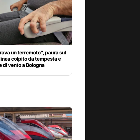
ava un terremoto”, paura sul
 linea colpito da tempesta e
e di vento a Bologna