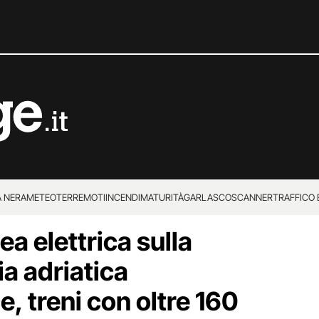
 NERA
METEO
TERREMOTI
INCENDI
MATURITÀ
GARLASCO
SCANNER
TRAFFICO E
ea elettrica sulla
 SUPERENALOTTO
ia adriatica
, treni con oltre 160