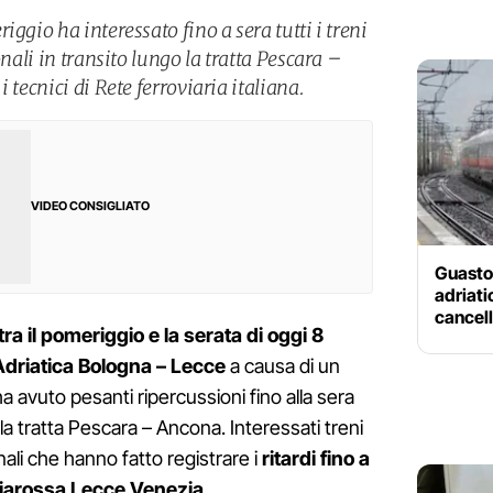
ggio ha interessato fino a sera tutti i treni
onali in transito lungo la tratta Pescara –
 tecnici di Rete ferroviaria italiana.
VIDEO CONSIGLIATO
Guasto 
adriati
cancell
tra il pomeriggio e la serata di oggi 8
a Adriatica Bologna – Lecce
a causa di un
ha avuto pesanti ripercussioni fino alla sera
go la tratta Pescara – Ancona. Interessati treni
nali che hanno fatto registrare i
ritardi fino a
eciarossa Lecce Venezia.