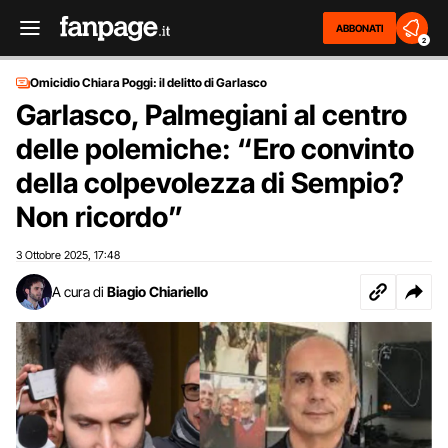
ABBONATI
2
Omicidio Chiara Poggi: il delitto di Garlasco
Garlasco, Palmegiani al centro
delle polemiche: “Ero convinto
della colpevolezza di Sempio?
Non ricordo”
3 Ottobre 2025
17:48
,
A cura di
Biagio Chiariello