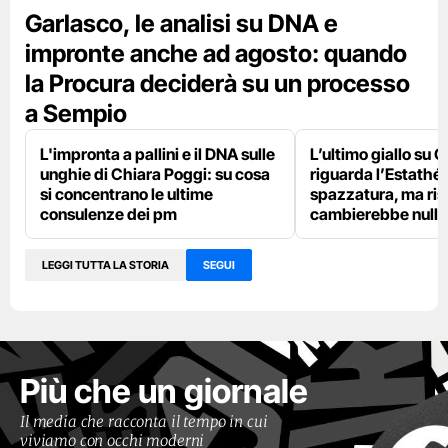
Garlasco, le analisi su DNA e
impronte anche ad agosto: quando
la Procura deciderà su un processo
a Sempio
L'impronta a pallini e il DNA sulle
L’ultimo giallo su 
unghie di Chiara Poggi: su cosa
riguarda l’Estathé 
si concentrano le ultime
spazzatura, ma ris
consulenze dei pm
cambierebbe nulla
LEGGI TUTTA LA STORIA
SEGUI
Più che un giornale
Il media che racconta il tempo in cui
viviamo con occhi moderni