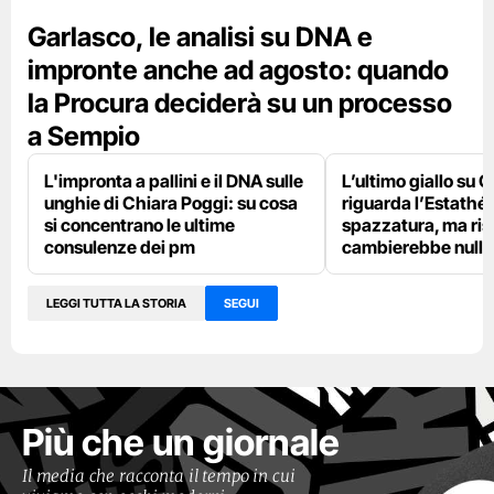
Garlasco, le analisi su DNA e
impronte anche ad agosto: quando
la Procura deciderà su un processo
a Sempio
L'impronta a pallini e il DNA sulle
L’ultimo giallo su 
unghie di Chiara Poggi: su cosa
riguarda l’Estathé 
si concentrano le ultime
spazzatura, ma ris
consulenze dei pm
cambierebbe nulla
LEGGI TUTTA LA STORIA
SEGUI
Più che un giornale
Il media che racconta il tempo in cui