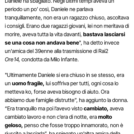
Daniele ha sbagliato. Negli ultimi tempi aveva un
periodo un po’ così, Daniele ne parlava
tranquillamente, non era un ragazzo chiuso, ascoltava
i consigli. Erano due ragazzi giovani, lei non meritava di
morire, aveva tutta la vita davanti,
bastava lasciarsi
se una cosa non andava bene
", ha detto invece
un'amica del 39enne alla trasmissione di Rai2
Ore14,
condotta da Milo Infante.
"Ultimamente Daniele si era chiuso in se stesso, era
un
uomo fragile,
lui soffriva per tutti, ogni cosa lo
metteva ko, forse aveva bisogno di aiuto. Ora
abbiamo due famiglie distrutte”, ha aggiunto la donna.
“Era tranquillo ma poi l’avevo visto
cambiato,
aveva
cambiato lavoro e non c’era di notte, era
molto
geloso,
penso che fosse troppo innamorato, non è
riuscito a lasciarla”, ha spiegato un’altra amica della