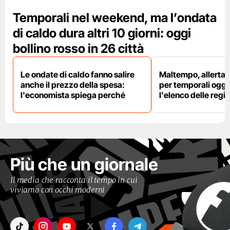
Temporali nel weekend, ma l’ondata
di caldo dura altri 10 giorni: oggi
bollino rosso in 26 città
Le ondate di caldo fanno salire
Maltempo, allerta 
anche il prezzo della spesa:
per temporali oggi
l'economista spiega perché
l'elenco delle regio
Più che un giornale
Il media che racconta il tempo in cui
viviamo con occhi moderni