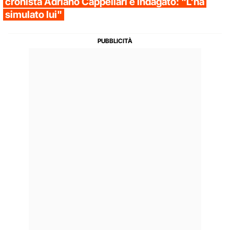
cronista Adriano Cappellari è indagato: "L'ha
simulato lui"