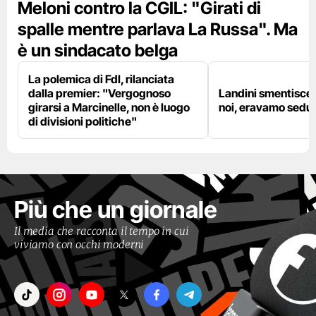
Meloni contro la CGIL: "Girati di
spalle mentre parlava La Russa". Ma
è un sindacato belga
La polemica di FdI, rilanciata
dalla premier: "Vergognoso
Landini smentisce
girarsi a Marcinelle, non è luogo
noi, eravamo sedut
di divisioni politiche"
Più che un giornale
Il media che racconta il tempo in cui
viviamo con occhi moderni